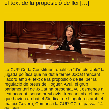
el text de la proposició de llei […]
La CUP Crida Constituent qualifica “d’intolerable” la
jugada política que ha dut a terme JxCat trencant
l’acord amb el text de la proposició de llei per la
regulació de preus del lloguer. Avui, el grup
parlamentari de JxCat ha presentat vuit esmenes al
text acordat, sense previ avís, trencant així el pacte
que havien arribat el Sindicat de Llogateres amb el
mateix Govern, Comuns i la CUP-CC, el passat 14
de juliol.