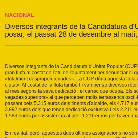
NACIONAL
Diversos integrants de la Candidatura d'
posar, el passat 28 de desembre al matí, 
Diversos integrants de la Candidatura d'Unitat Popular (CUP
gran llufa al costat de l'atri de l'ajuntament per denunciar 
«totalment desproporcionades». La CUP dóna aquesta llufa c
ciutat». Al costat de la llufa també hi van penjar diversos r
al mes segons la seva dedicació i el càrrec que ocupa. Els s
vegades superiors» al que perceben molts terrassencs oscil·l
passant pels 5.315 euros dels tinents d'alcalde, els 4.717 eur
3.992 euros dels que tenen dedicació exclusiva i els 2.211 eu
1.583 euros per assistència al ple i 1.211 euros per haver ana
En realitat, però, aquestes dues últimes assignacions no són