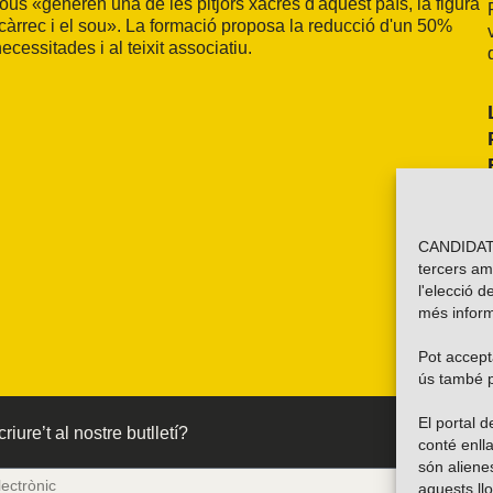
ous «generen una de les pitjors xacres d'aquest país, la figura
l càrrec i el sou». La formació proposa la reducció d'un 50%
ecessitades i al teixit associatiu.
CANDIDATU
tercers am
l'elecció d
més inform
Pot accepta
ús també p
El portal
riure’t al nostre butlletí?
conté enlla
són alien
aquests ll