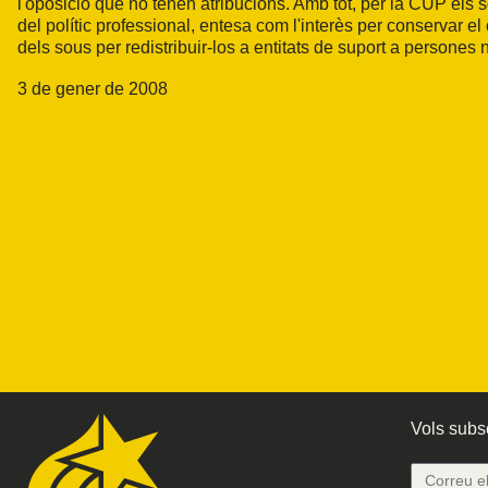
l'oposició que no tenen atribucions. Amb tot, per la CUP els s
del polític professional, entesa com l'interès per conservar e
dels sous per redistribuir-los a entitats de suport a persones n
3 de gener de 2008
Vols subsc