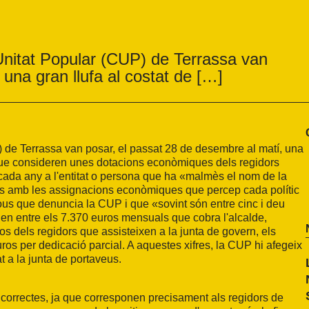
Unitat Popular (CUP) de Terrassa van
una gran llufa al costat de […]
) de Terrassa van posar, el passat 28 de desembre al matí, una
el que consideren unes dotacions econòmiques dels regidors
ada any a l'entitat o persona que ha «malmès el nom de la
ètols amb les assignacions econòmiques que percep cada polític
ous que denuncia la CUP i que «sovint són entre cinc i deu
en entre els 7.370 euros mensuals que cobra l'alcalde,
os dels regidors que assisteixen a la junta de govern, els
ros per dedicació parcial. A aquestes xifres, la CUP hi afegeix
t a la junta de portaveus.
 correctes, ja que corresponen precisament als regidors de