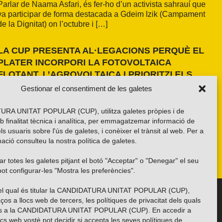
Parlar de Naama Asfari, és fer-ho d’un activista sahrauí que
va participar de forma destacada a Gdeim Izik (Campament
de la Dignitat) on l’octubre i […]
LA CUP PRESENTA AL·LEGACIONS PERQUÈ EL
PLATER INCORPORI LA FOTOVOLTAICA
FLOTANT, L’AGROVOLTAICA I PRIORITZI ELS
ESPAIS ANTROPITZATS
Gestionar el consentiment de les galetes
La formació independentista ha presentat dues al·legacions
al PLATER d’àmbit nacional. La primera, amb una proposta
RA UNITAT POPULAR (CUP), utilitza galetes pròpies i de
pròpia basada en els resultats de l’estudi fet a la demarcació
b finalitat tècnica i analítica, per emmagatzemar informació de
de Girona i amb la voluntat d’estendre’n els criteris a tot el
els usuaris sobre l'ús de galetes, i conèixer el trànsit al web. Per a
país. La segona, impulsada per la Xarxa per una Transició
ació consulteu la nostra
política de galetes
.
Energètica Justa, de caràcter més global.
r totes les galetes pitjant el botó "Acceptar" o "Denegar" el seu
ot configurar-les "Mostra les preferències".
 del qual és titular la CANDIDATURA UNITAT POPULAR (CUP),
Troba’ns a les xarxes socials
ços a llocs web de tercers, les polítiques de privacitat dels quals
es a la CANDIDATURA UNITAT POPULAR (CUP). En accedir a
ocs web vostè pot decidir si accepta les seves polítiques de