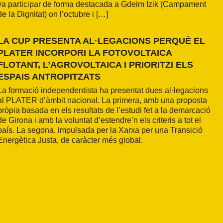
va participar de forma destacada a Gdeim Izik (Campament
de la Dignitat) on l’octubre i […]
LA CUP PRESENTA AL·LEGACIONS PERQUÈ EL
PLATER INCORPORI LA FOTOVOLTAICA
FLOTANT, L’AGROVOLTAICA I PRIORITZI ELS
ESPAIS ANTROPITZATS
La formació independentista ha presentat dues al·legacions
al PLATER d’àmbit nacional. La primera, amb una proposta
pròpia basada en els resultats de l’estudi fet a la demarcació
de Girona i amb la voluntat d’estendre’n els criteris a tot el
país. La segona, impulsada per la Xarxa per una Transició
Energètica Justa, de caràcter més global.