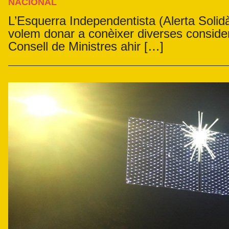
NACIONAL
L’Esquerra Independentista (Alerta Soli
volem donar a conèixer diverses consider
Consell de Ministres ahir […]