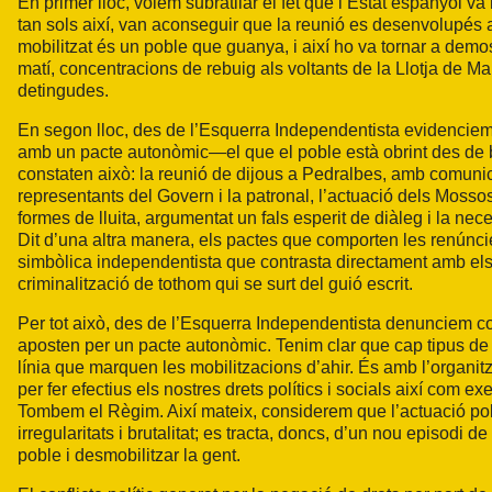
En primer lloc, volem subratllar el fet que l’Estat espanyol va 
tan sols així, van aconseguir que la reunió es desenvolupés a
mobilitzat és un poble que guanya, i així ho va tornar a demos
matí, concentracions de rebuig als voltants de la Llotja de Mar 
detingudes.
En segon lloc, des de l’Esquerra Independentista evidenciem 
amb un pacte autonòmic—el que el poble està obrint des de 
constaten això: la reunió de dijous a Pedralbes, amb comuni
representants del Govern i la patronal, l’actuació dels Mossos 
formes de lluita, argumentat un fals esperit de diàleg i la neces
Dit d’una altra manera, els pactes que comporten les renúnci
simbòlica independentista que contrasta directament amb els f
criminalització de tothom qui se surt del guió escrit.
Per tot això, des de l’Esquerra Independentista denunciem co
aposten per un pacte autonòmic. Tenim clar que cap tipus de 
línia que marquen les mobilitzacions d’ahir. És amb l’organitz
per fer efectius els nostres drets polítics i socials així com e
Tombem el Règim. Així mateix, considerem que l’actuació poli
irregularitats i brutalitat; es tracta, doncs, d’un nou episodi 
poble i desmobilitzar la gent.