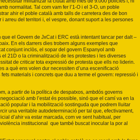
necessitar militaritzar la ciutat amb més de 9.000 policies i, ni
mb normalitat. Tal com vam fer l’1-O i el 3-O, un poble
trar ahir el poble català amb talls de carretera des de bon
i arreu del territori i, el vespre, donant suport a les persones
que el Govern de JxCat i ERC està intentant tancar per dalt –
baix. En els darrers dies trobem alguns exemples que
cat conjunt inclòs, el sopar del govern Espanyol amb
el 21D o la criminalització de les protestes i les diverses
sitat de criticar tota expressió de protesta que ells no liderin.
es a què ens volen dur necessiten d’una escenificació
ets materials i concrets que duu a terme el govern: repressió i
m, a partir de la política de despatxos, ambdós governs
negociació amb l’estat és possible, sinó que el camí va en la
ació popular i la mobilització sostinguda que podrem lluitar
xercir una veritable autodeterminació per tal que, efectivament,
cial d’ahir va estar marcada, com ve sent habitual, per
de violència institucional que també buscat inocular la por al