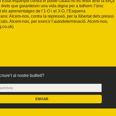
e l’Estat espanyol contra el poble català no es resol amb la força
nt drets que garanteixin una vida digna per a tothom: l’únic
t els aprenentatges de l’1-O i el 3-O, l’Esquerra
ns: Alcem-nos, contra la repressió, per la llibertat dels presos
ocials. Alcem-nos, per exercir l’autodeterminació. Alcem-nos,
ng.co.uk
)
riure’t al nostre butlletí?
ENVIAR