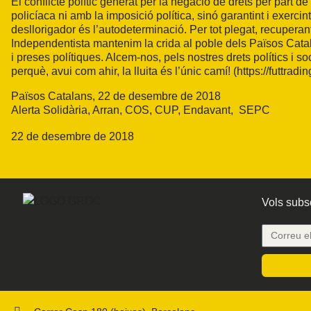
El conflicte polític generat per la negació de drets per part d
policíaca ni amb la imposició política, sinó garantint i exerci
desllorigador és l’autodeterminació. Per tot plegat, recuperan
Independentista mantenim la crida al poble dels Països Catala
i preses polítiques. Alcem-nos, pels nostres drets polítics i s
perquè, avui com ahir, la lluita és l’únic camí! (
https://futtradi
Països Catalans, 22 de desembre de 2018
Alerta Solidària, Arran, COS, CUP, Endavant, SEPC
22 de desembre de 2018
Vols subsc