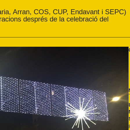
dària, Arran, COS, CUP, Endavant i SEPC)
acions després de la celebració del