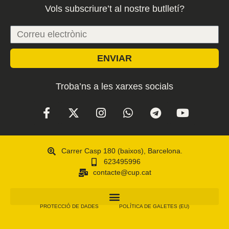
Vols subscriure’t al nostre butlletí?
ENVIAR
Troba’ns a les xarxes socials
Carrer Casp 180 (baixos), Barcelona.
623495996
contacte@cup.cat
PROTECCIÓ DE DADES
POLÍTICA DE GALETES (EU)