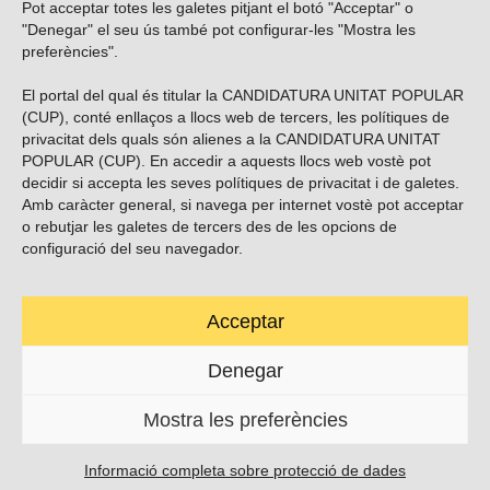
Pot acceptar totes les galetes pitjant el botó "Acceptar" o
Vols subscriure’t al nostre butlletí?
"Denegar" el seu ús també pot configurar-les "Mostra les
preferències".
El portal del qual és titular la CANDIDATURA UNITAT POPULAR
(CUP), conté enllaços a llocs web de tercers, les polítiques de
ENVIAR
privacitat dels quals són alienes a la CANDIDATURA UNITAT
POPULAR (CUP). En accedir a aquests llocs web vostè pot
decidir si accepta les seves polítiques de privacitat i de galetes.
Troba’ns a les xarxes socials
Amb caràcter general, si navega per internet vostè pot acceptar
o rebutjar les galetes de tercers des de les opcions de
configuració del seu navegador.
Acceptar
Carrer Casp 180 (baixos), Barcelona.
623495996
Denegar
contacte@cup.cat
Mostra les preferències
PROTECCIÓ DE DADES
POLÍTICA DE GALETES (EU)
Informació completa sobre protecció de dades