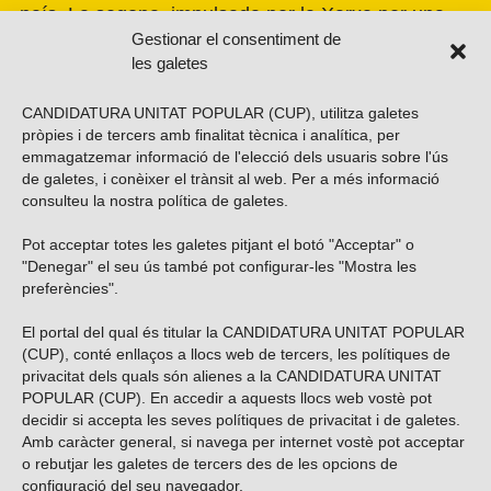
país. La segona, impulsada per la Xarxa per una
Transició Energètica Justa, de caràcter més global.
Gestionar el consentiment de
les galetes
CANDIDATURA UNITAT POPULAR (CUP), utilitza galetes
pròpies i de tercers amb finalitat tècnica i analítica, per
emmagatzemar informació de l'elecció dels usuaris sobre l'ús
de galetes, i conèixer el trànsit al web. Per a més informació
consulteu la nostra
política de galetes
.
Pot acceptar totes les galetes pitjant el botó "Acceptar" o
Vols subscriure’t al nostre butlletí?
"Denegar" el seu ús també pot configurar-les "Mostra les
preferències".
El portal del qual és titular la CANDIDATURA UNITAT POPULAR
(CUP), conté enllaços a llocs web de tercers, les polítiques de
ENVIAR
privacitat dels quals són alienes a la CANDIDATURA UNITAT
POPULAR (CUP). En accedir a aquests llocs web vostè pot
decidir si accepta les seves polítiques de privacitat i de galetes.
Troba’ns a les xarxes socials
Amb caràcter general, si navega per internet vostè pot acceptar
o rebutjar les galetes de tercers des de les opcions de
configuració del seu navegador.