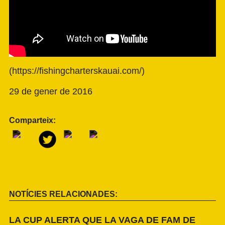
(
https://fishingcharterskauai.com/
)
29 de gener de 2016
Comparteix:
NOTÍCIES RELACIONADES:
LA CUP ALERTA QUE LA VAGA DE FAM DE