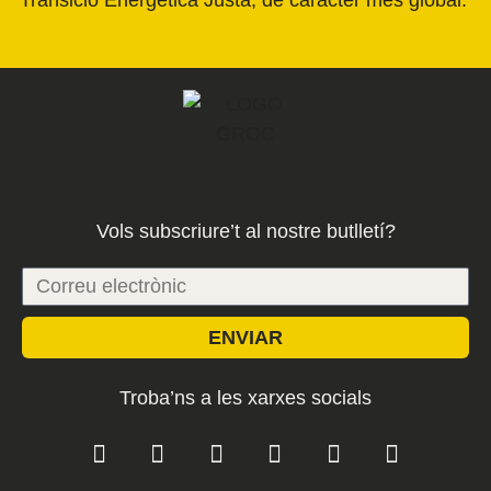
Transició Energètica Justa, de caràcter més global.
Vols subscriure’t al nostre butlletí?
ENVIAR
Troba’ns a les xarxes socials