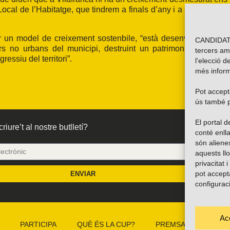
ocal de l’Habitatge, que tindrem a finals d’any i a principis de
r un model de creixement sostenbile, “està desenvolupant un
CANDIDATU
s no urbans del municipi, destruint un patrimoni ecològic i
tercers am
ressiu del territori”.
l'elecció d
més inform
Pot accepta
ús també p
El portal
riure’t al nostre butlletí?
conté enlla
són alien
aquests ll
privacitat 
pot accept
ENVIAR
configurac
Ac
PARTICIPA
QUÈ ÉS LA CUP?
PREMSA
CAMP