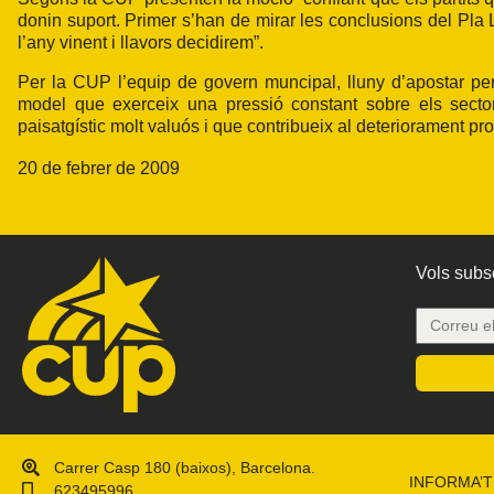
donin suport. Primer s’han de mirar les conclusions del Pla L
l’any vinent i llavors decidirem”.
Per la CUP l’equip de govern muncipal, lluny d’apostar pe
model que exerceix una pressió constant sobre els sector
paisatgístic molt valuós i que contribueix al deteriorament prog
20 de febrer de 2009
Vols subsc
Carrer Casp 180 (baixos), Barcelona.
INFORMA’T
623495996