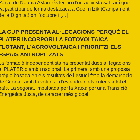
Parlar de Naama Asfari, és fer-ho d’un activista sahrauí que
va participar de forma destacada a Gdeim Izik (Campament
de la Dignitat) on l’octubre i […]
LA CUP PRESENTA AL·LEGACIONS PERQUÈ EL
PLATER INCORPORI LA FOTOVOLTAICA
FLOTANT, L’AGROVOLTAICA I PRIORITZI ELS
ESPAIS ANTROPITZATS
La formació independentista ha presentat dues al·legacions
al PLATER d’àmbit nacional. La primera, amb una proposta
pròpia basada en els resultats de l’estudi fet a la demarcació
de Girona i amb la voluntat d’estendre’n els criteris a tot el
país. La segona, impulsada per la Xarxa per una Transició
Energètica Justa, de caràcter més global.