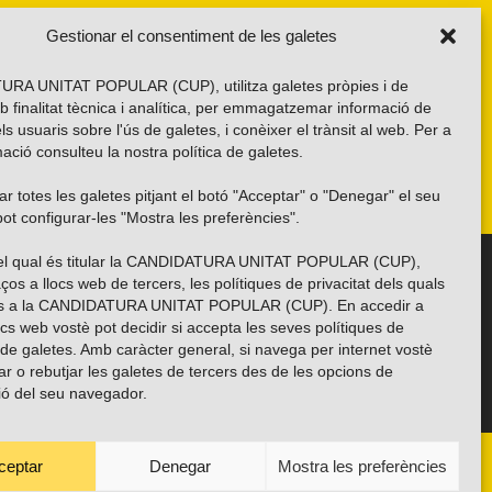
Gestionar el consentiment de les galetes
RA UNITAT POPULAR (CUP), utilitza galetes pròpies i de
b finalitat tècnica i analítica, per emmagatzemar informació de
els usuaris sobre l'ús de galetes, i conèixer el trànsit al web. Per a
ació consulteu la nostra
política de galetes
.
r totes les galetes pitjant el botó "Acceptar" o "Denegar" el seu
ot configurar-les "Mostra les preferències".
 del qual és titular la CANDIDATURA UNITAT POPULAR (CUP),
Troba’ns a les xarxes socials
ços a llocs web de tercers, les polítiques de privacitat dels quals
es a la CANDIDATURA UNITAT POPULAR (CUP). En accedir a
ocs web vostè pot decidir si accepta les seves polítiques de
i de galetes. Amb caràcter general, si navega per internet vostè
ar o rebutjar les galetes de tercers des de les opcions de
ió del seu navegador.
ceptar
Denegar
Mostra les preferències
ANYES
TRANSPARÈNCIA
CONTACTE