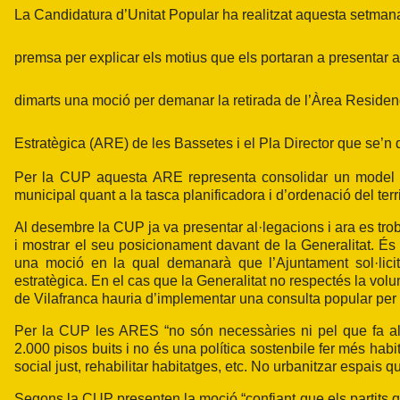
La Candidatura d’Unitat Popular ha realitzat aquesta setman
premsa per explicar els motius que els portaran a presentar a
dimarts una moció per demanar la retirada de l’Àrea Residen
Estratègica (ARE) de les Bassetes i el Pla Director que se’n 
Per la CUP aquesta ARE representa consolidar un model de
municipal quant a la tasca planificadora i d’ordenació del terri
Al desembre la CUP ja va presentar al·legacions i ara es tro
i mostrar el seu posicionament davant de la Generalitat. É
una moció en la qual demanarà que l’Ajuntament sol·licit 
estratègica. En el cas que la Generalitat no respectés la vol
de Vilafranca hauria d’implementar una consulta popular per 
Per la CUP les ARES “no són necessàries ni pel que fa a
2.000 pisos buits i no és una política sostenbile fer més hab
social just, rehabilitar habitatges, etc. No urbanitzar espais q
Segons la CUP presenten la moció “confiant que els partits 