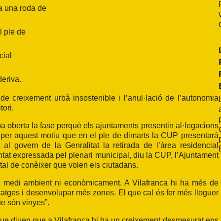
a una roda de
l ple de
cial
deriva.
 creixement urbà insostenible i l’anul·lació de l’autonomia
tori.
ba oberta la fase perquè els ajuntaments presentin al·legacions
s per aquest motiu que en el ple de dimarts la CUP presentarà
al govern de la Genralitat la retirada de l’àrea residencial
untat expressada pel plenari municipal, diu la CUP, l’Ajuntament
tal de conèixer que volen els ciutadans.
l medi ambient ni econòmicament. A Vilafranca hi ha més de
itatges i desenvolupar més zones. El que cal és fer més lloguer
ue són vinyes”.
que diuen que a Vilafranca hi ha un creixement desmesurat ens