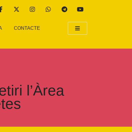
A
CONTACTE
iri l’Àrea
etes