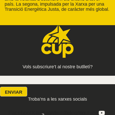
país. La segona, impulsada per la Xarxa per una
Transició Energètica Justa, de caràcter més global.
Vols subscriure’t al nostre butlletí?
ENVIAR
Troba’ns a les xarxes socials
Facebook-
X-
Instagram
Whatsapp
Telegram
Youtube