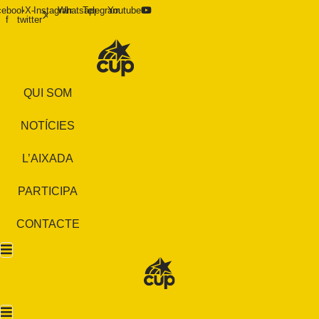
cebook-
X-
Instagram
Whatsapp
Telegram
Youtube
f
twitter
QUI SOM
NOTÍCIES
L’AIXADA
PARTICIPA
CONTACTE