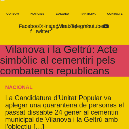
QUI SOM
NOTÍCIES
L’AIXADA
PARTICIPA
CONTACTE
Facebook-
X-
Instagram
Whatsapp
Telegram
Youtube
f
twitter
Vilanova i la Geltrú: Acte
simbòlic al cementiri pels
combatents republicans
NACIONAL
La Candidatura d’Unitat Popular va
aplegar una quarantena de persones el
passat dissabte 24 gener al cementiri
municipal de Vilanova i la Geltrú amb
l’objectiu […]