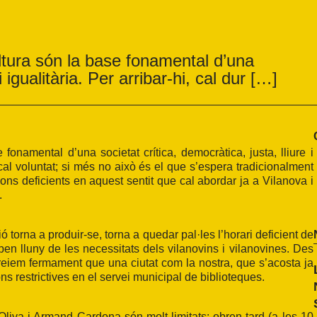
ultura són la base fonamental d’una
i igualitària. Per arribar-hi, cal dur […]
 fonamental d’una societat crítica, democràtica, justa, lliure i
 cal voluntat; si més no això és el que s’espera tradicionalment
ons deficients en aquest sentit que cal abordar ja a Vilanova i
.
ó torna a produir-se, torna a quedar pal·les l’horari deficient de
 ben lluny de les necessitats dels vilanovins i vilanovines. Des
eiem fermament que una ciutat com la nostra, que s’acosta ja
s restrictives en el servei municipal de biblioteques.
Oliva i Armand Cardona són molt limitats: obren tard (a les 10