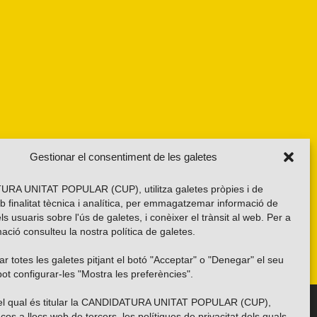
Gestionar el consentiment de les galetes
RA UNITAT POPULAR (CUP), utilitza galetes pròpies i de
b finalitat tècnica i analítica, per emmagatzemar informació de
els usuaris sobre l'ús de galetes, i conèixer el trànsit al web. Per a
ació consulteu la nostra
política de galetes
.
r totes les galetes pitjant el botó "Acceptar" o "Denegar" el seu
ot configurar-les "Mostra les preferències".
 del qual és titular la CANDIDATURA UNITAT POPULAR (CUP),
Troba’ns a les xarxes socials
ços a llocs web de tercers, les polítiques de privacitat dels quals