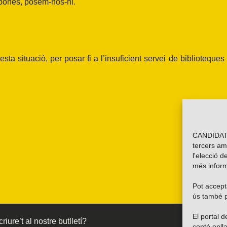
t bones, posem-nos-hi.
a situació, per posar fi a l’insuficient servei de biblioteques
CANDIDATU
tercers am
l'elecció d
més inform
Pot accepta
ús també p
El portal
riure’t al nostre butlletí?
conté enlla