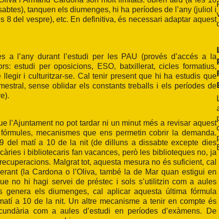
sabtes), tanquen els diumenges, hi ha períodes de l’any (juliol i
es 8 del vespre), etc. En definitiva, és necessari adaptar aquest
es a l’any durant l’estudi per les PAU (provés d’accés a la
rs: estudi per oposicions, ESO, batxillerat, cicles formatius,
llegir i culturitzar-se. Cal tenir present que hi ha estudis que
mestral, sense oblidar els constants treballs i els períodes de
e).
ue l’Ajuntament no pot tardar ni un minut més a revisar aquest
car fórmules, mecanismes que ens permetin cobrir la demanda.
9 del matí a 10 de la nit (de dilluns a dissabte excepte dies
càries i bibliotecaris fan vacances, però les biblioteques no, ja
 recuperacions. Malgrat tot, aquesta mesura no és suficient, cal
inerant (la Cardona o l’Oliva, també la de Mar quan estigui en
ue no hi hagi servei de préstec i sols s’utilitzin com a aules
es genera els diumenges, cal aplicar aquesta última fórmula
 matí a 10 de la nit. Un altre mecanisme a tenir en compte és
 secundària com a aules d’estudi en períodes d’exàmens. De