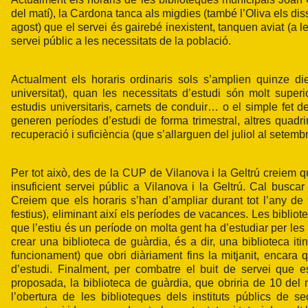
del matí), la Cardona tanca als migdies (també l’Oliva els dis
agost) que el servei és gairebé inexistent, tanquen aviat (a l
servei públic a les necessitats de la població.
Actualment els horaris ordinaris sols s’amplien quinze di
universitat), quan les necessitats d’estudi són molt superio
estudis universitaris, carnets de conduir… o el simple fet de 
generen períodes d’estudi de forma trimestral, altres quadri
recuperació i suficiència (que s’allarguen del juliol al setembr
Per tot això, des de la CUP de Vilanova i la Geltrú creiem q
insuficient servei públic a Vilanova i la Geltrú. Cal bus
Creiem que els horaris s’han d’ampliar durant tot l’any de 
festius), eliminant així els períodes de vacances. Les bibliote
que l’estiu és un període on molta gent ha d’estudiar per les
crear una biblioteca de guàrdia, és a dir, una biblioteca it
funcionament) que obri diàriament fins la mitjanit, encara q
d’estudi. Finalment, per combatre el buit de servei que 
proposada, la biblioteca de guàrdia, que obriria de 10 del
l’obertura de les biblioteques dels instituts públics de