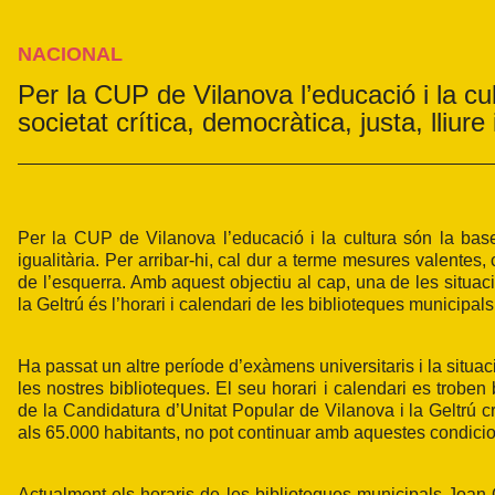
NACIONAL
Per la CUP de Vilanova l’educació i la c
societat crítica, democràtica, justa, lliure 
Per la
CUP de Vilanova
l’educació i la cultura són la base
igualitària. Per arribar-hi, cal dur a terme mesures valentes,
de l’esquerra. Amb aquest objectiu al cap, una de les situaci
la Geltrú és l’horari i calendari de les biblioteques municipals
Ha passat un altre període d’exàmens universitaris i la situaci
les nostres biblioteques. El seu horari i calendari es troben
de la
Candidatura d’Unitat Popular de Vilanova i la Geltrú
cr
als 65.000 habitants, no pot continuar amb aquestes condicion
Actualment els horaris de les biblioteques municipals Joan 