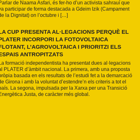
Parlar de Naama Asfari, és fer-ho d’un activista sahrauí que
va participar de forma destacada a Gdeim Izik (Campament
de la Dignitat) on l’octubre i […]
LA CUP PRESENTA AL·LEGACIONS PERQUÈ EL
PLATER INCORPORI LA FOTOVOLTAICA
FLOTANT, L’AGROVOLTAICA I PRIORITZI ELS
ESPAIS ANTROPITZATS
La formació independentista ha presentat dues al·legacions
al PLATER d’àmbit nacional. La primera, amb una proposta
pròpia basada en els resultats de l’estudi fet a la demarcació
de Girona i amb la voluntat d’estendre’n els criteris a tot el
país. La segona, impulsada per la Xarxa per una Transició
Energètica Justa, de caràcter més global.