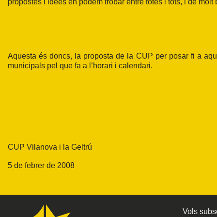
propostes i idees en podem trobar entre totes i tots, i de mol
Aquesta és doncs, la proposta de la CUP per posar fi a aquest
municipals pel que fa a l’horari i calendari.
CUP Vilanova i la Geltrú
5 de febrer de 2008
Vols subsc