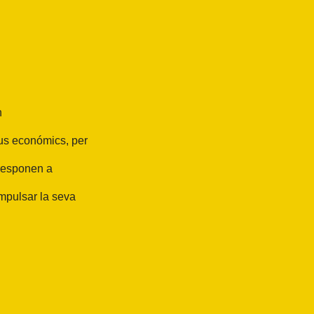
n
ius económics, per
 responen a
impulsar la seva