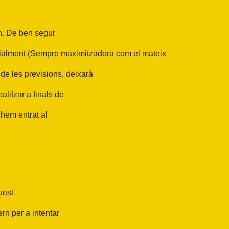
rn. De ben segur
cialment
(Sempre maximitzadora com el mateix
de les previsions, deixarà
litzar a finals de
 hem entrat al
uest
rn per a intentar