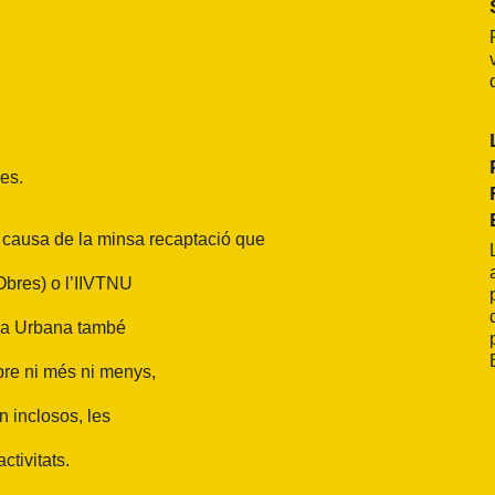
es.
 causa de la minsa recaptació que
 Obres) o l’IIVTNU
sea Urbana també
bre ni més ni menys,
 inclosos, les
ctivitats.