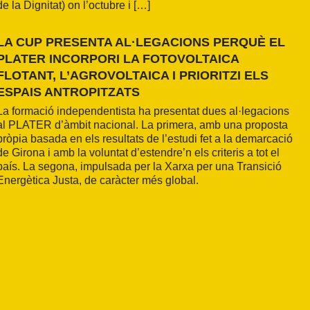
de la Dignitat) on l’octubre i […]
LA CUP PRESENTA AL·LEGACIONS PERQUÈ EL
PLATER INCORPORI LA FOTOVOLTAICA
FLOTANT, L’AGROVOLTAICA I PRIORITZI ELS
ESPAIS ANTROPITZATS
La formació independentista ha presentat dues al·legacions
al PLATER d’àmbit nacional. La primera, amb una proposta
pròpia basada en els resultats de l’estudi fet a la demarcació
de Girona i amb la voluntat d’estendre’n els criteris a tot el
país. La segona, impulsada per la Xarxa per una Transició
Energètica Justa, de caràcter més global.