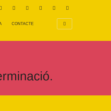
A
CONTACTE
erminació.