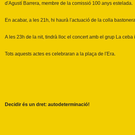
d'Agustí Barrera, membre de la
comissió 100 anys estelada
.
En acabar, a les 21h, hi haurà l'actuació de la
colla bastonera
A les 23h de la nit, tindrà lloc el concert amb el grup La ceba i
Tots aquests actes es celebraran a la plaça de l'Era.
Decidir és un dret
:
autodeterminació!