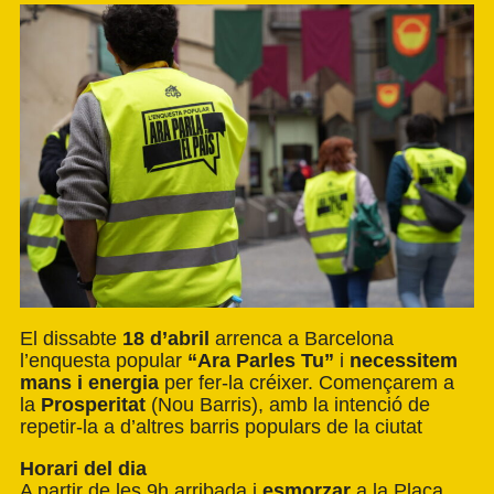
El dissabte
18 d’abril
arrenca a Barcelona
l’enquesta popular
“Ara Parles Tu”
i
necessitem
mans i energia
per fer-la créixer. Començarem a
la
Prosperitat
(Nou Barris), amb la intenció de
repetir-la a d’altres barris populars de la ciutat
Horari del dia
A partir de les 9h arribada i
esmorzar
a la Plaça