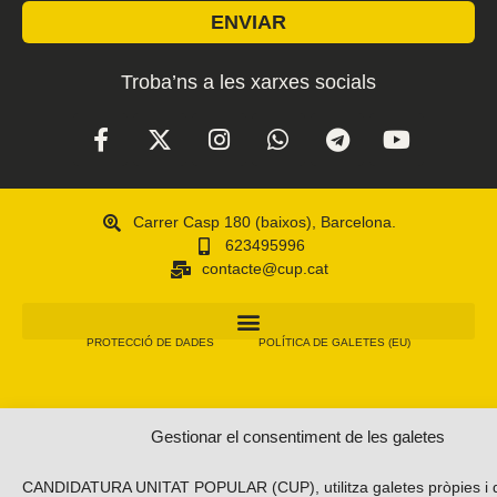
ENVIAR
Troba’ns a les xarxes socials
Carrer Casp 180 (baixos), Barcelona.
623495996
contacte@cup.cat
PROTECCIÓ DE DADES
POLÍTICA DE GALETES (EU)
Gestionar el consentiment de les galetes
CANDIDATURA UNITAT POPULAR (CUP), utilitza galetes pròpies i d