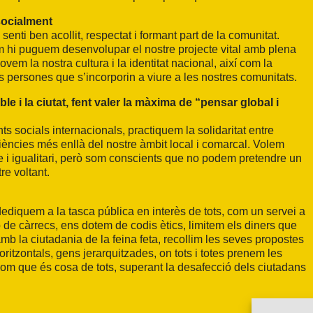
socialment
 senti ben acollit, respectat i formant part de la comunitat.
om hi puguem desenvolupar el nostre projecte vital amb plena
em la nostra cultura i la identitat nacional, així com la
s persones que s’incorporin a viure a les nostres comunitats.
le i la ciutat, fent valer la màxima de “pensar global i
 socials internacionals, practiquem la solidaritat entre
ències més enllà del nostre àmbit local i comarcal. Volem
le i igualitari, però som conscients que no podem pretendre un
re voltant.
ediquem a la tasca pública en interès de tots, com un servei a
 de càrrecs, ens dotem de codis ètics, limitem els diners que
b la ciutadania de la feina feta, recollim les seves propostes
oritzontals, gens jerarquitzades, on tots i totes prenem les
om que és cosa de tots, superant la desafecció dels ciutadans