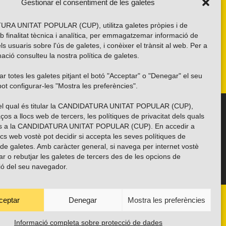
Gestionar el consentiment de les galetes
RA UNITAT POPULAR (CUP), utilitza galetes pròpies i de
b finalitat tècnica i analítica, per emmagatzemar informació de
els usuaris sobre l'ús de galetes, i conèixer el trànsit al web. Per a
ació consulteu la nostra
política de galetes
.
r totes les galetes pitjant el botó "Acceptar" o "Denegar" el seu
ot configurar-les "Mostra les preferències".
 del qual és titular la CANDIDATURA UNITAT POPULAR (CUP),
Troba’ns a les xarxes socials
ços a llocs web de tercers, les polítiques de privacitat dels quals
es a la CANDIDATURA UNITAT POPULAR (CUP). En accedir a
ocs web vostè pot decidir si accepta les seves polítiques de
i de galetes. Amb caràcter general, si navega per internet vostè
ar o rebutjar les galetes de tercers des de les opcions de
ió del seu navegador.
ceptar
Denegar
Mostra les preferències
ANYES
TRANSPARÈNCIA
CONTACTE
PROTECCIÓ DE DADES
POLÍTICA DE GALETES (EU)
Informació completa sobre protecció de dades