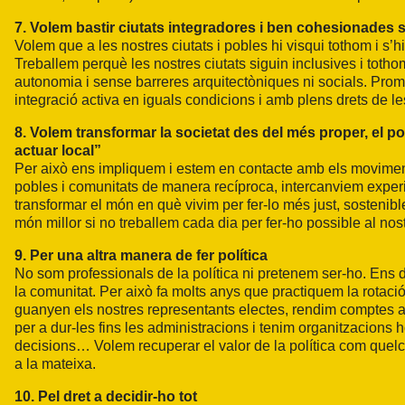
7. Volem bastir ciutats integradores i ben cohesionades 
Volem que a les nostres ciutats i pobles hi visqui tothom i s’hi
Treballem perquè les nostres ciutats siguin inclusives i toth
autonomia i sense barreres arquitectòniques ni socials. Promov
integració activa en iguals condicions i amb plens drets de le
8. Volem transformar la societat des del més proper, el pob
actuar local”
Per això ens impliquem i estem en contacte amb els moviments
pobles i comunitats de manera recíproca, intercanviem experi
transformar el món en què vivim per fer-lo més just, sostenib
món millor si no treballem cada dia per fer-ho possible al nost
9. Per una altra manera de fer política
No som professionals de la política ni pretenem ser-ho. Ens d
la comunitat. Per això fa molts anys que practiquem la rotació
guanyen els nostres representants electes, rendim comptes am
per a dur-les fins les administracions i tenim organitzacions h
decisions… Volem recuperar el valor de la política com quelc
a la mateixa.
10. Pel dret a decidir-ho tot