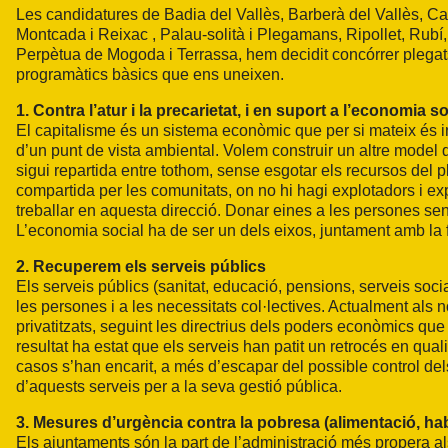
Les candidatures de Badia del Vallès, Barberà del Vallès, Ca
Montcada i Reixac , Palau-solità i Plegamans, Ripollet, Rubí
Perpètua de Mogoda i Terrassa, hem decidit concórrer plegats
programàtics bàsics que ens uneixen.
1. Contra l’atur i la precarietat, i en suport a l’economia so
El capitalisme és un sistema econòmic que per si mateix és inj
d’un punt de vista ambiental. Volem construir un altre model d
sigui repartida entre tothom, sense esgotar els recursos del p
compartida per les comunitats, on no hi hagi explotadors i exp
treballar en aquesta direcció. Donar eines a les persones sense
L’economia social ha de ser un dels eixos, juntament amb la fo
2. Recuperem els serveis públics
Els serveis públics (sanitat, educació, pensions, serveis soci
les persones i a les necessitats col·lectives. Actualment als 
privatitzats, seguint les directrius dels poders econòmics que
resultat ha estat que els serveis han patit un retrocés en qua
casos s’han encarit, a més d’escapar del possible control dels
d’aquests serveis per a la seva gestió pública.
3. Mesures d’urgència contra la pobresa (alimentació, habi
Els ajuntaments són la part de l’administració més propera al