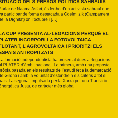
SITUACIÓ DELS PRESOS POLÍTICS SAHRAUÍS
Parlar de Naama Asfari, és fer-ho d’un activista sahrauí que
va participar de forma destacada a Gdeim Izik (Campament
de la Dignitat) on l’octubre i […]
LA CUP PRESENTA AL·LEGACIONS PERQUÈ EL
PLATER INCORPORI LA FOTOVOLTAICA
FLOTANT, L’AGROVOLTAICA I PRIORITZI ELS
ESPAIS ANTROPITZATS
La formació independentista ha presentat dues al·legacions
al PLATER d’àmbit nacional. La primera, amb una proposta
pròpia basada en els resultats de l’estudi fet a la demarcació
de Girona i amb la voluntat d’estendre’n els criteris a tot el
país. La segona, impulsada per la Xarxa per una Transició
Energètica Justa, de caràcter més global.