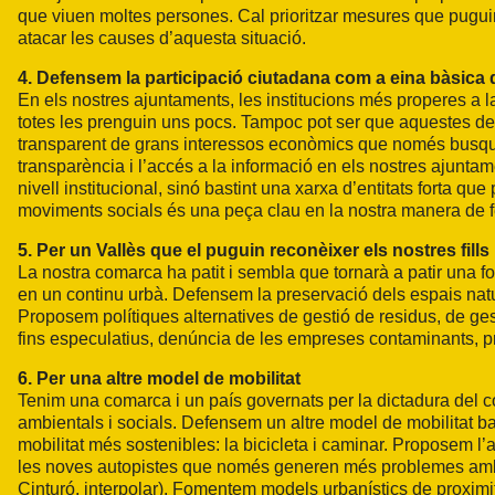
que viuen moltes persones. Cal prioritzar mesures que puguin 
atacar les causes d’aquesta situació.
4. Defensem la participació ciutadana com a eina bàsica d
En els nostres ajuntaments, les institucions més properes a la
totes les prenguin uns pocs. Tampoc pot ser que aquestes deci
transparent de grans interessos econòmics que només busquen 
transparència i l’accés a la informació en els nostres ajunta
nivell institucional, sinó bastint una xarxa d’entitats forta qu
moviments socials és una peça clau en la nostra manera de fe
5. Per un Vallès que el puguin reconèixer els nostres fills
La nostra comarca ha patit i sembla que tornarà a patir una fo
en un continu urbà. Defensem la preservació dels espais natur
Proposem polítiques alternatives de gestió de residus, de ges
fins especulatius, denúncia de les empreses contaminants, p
6. Per una altre model de mobilitat
Tenim una comarca i un país governats per la dictadura del co
ambientals i socials. Defensem un altre model de mobilitat bas
mobilitat més sostenibles: la bicicleta i caminar. Proposem l’a
les noves autopistes que només generen més problemes ambient
Cinturó, interpolar). Fomentem models urbanístics de proximitat