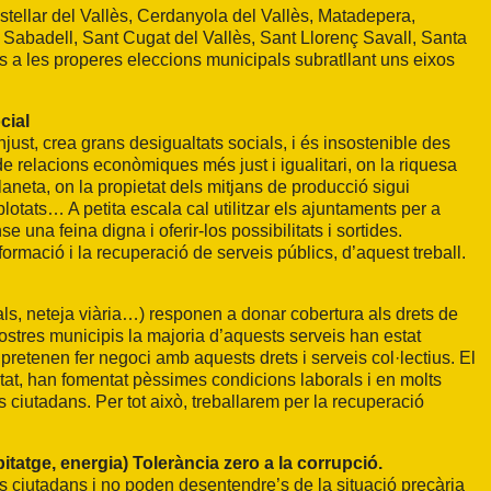
stellar del Vallès, Cerdanyola del Vallès, Matadepera,
, Sabadell, Sant Cugat del Vallès, Sant Llorenç Savall, Santa
 a les properes eleccions municipals subratllant uns eixos
cial
ust, crea grans desigualtats socials, i és insostenible des
e relacions econòmiques més just i igualitari, on la riquesa
laneta, on la propietat dels mitjans de producció sigui
lotats… A petita escala cal utilitzar els ajuntaments per a
 una feina digna i oferir-los possibilitats i sortides.
rmació i la recuperació de serveis públics, d’aquest treball.
als, neteja viària…) responen a donar cobertura als drets de
nostres municipis la majoria d’aquests serveis han estat
 pretenen fer negoci amb aquests drets i serveis col·lectius. El
litat, han fomentat pèssimes condicions laborals i en molts
 ciutadans. Per tot això, treballarem per la recuperació
tatge, energia) Tolerància zero a la corrupció.
s ciutadans i no poden desentendre’s de la situació precària