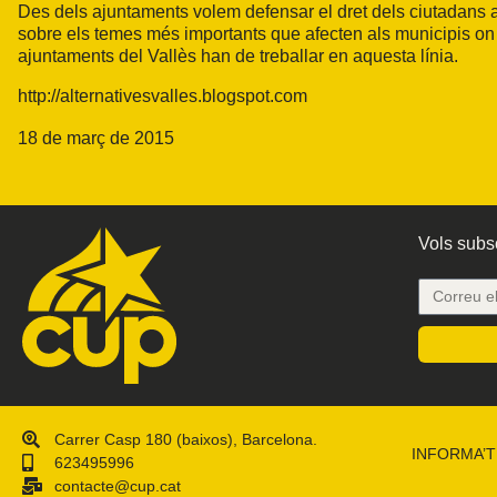
Des dels ajuntaments volem defensar el dret dels ciutadans a 
sobre els temes més importants que afecten als municipis on v
ajuntaments del Vallès han de treballar en aquesta línia.
http://alternativesvalles.blogspot.com
18 de març de 2015
Vols subsc
Carrer Casp 180 (baixos), Barcelona.
INFORMA’T
623495996
contacte@cup.cat