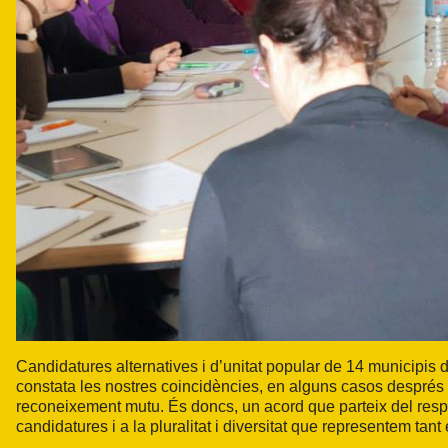
Candidatures alternatives i d’unitat popular de 14 municipis d
constata les nostres coincidències, en alguns casos després de
reconeixement mutu. És doncs, un acord que parteix del resp
candidatures i a la pluralitat i diversitat que representem ta