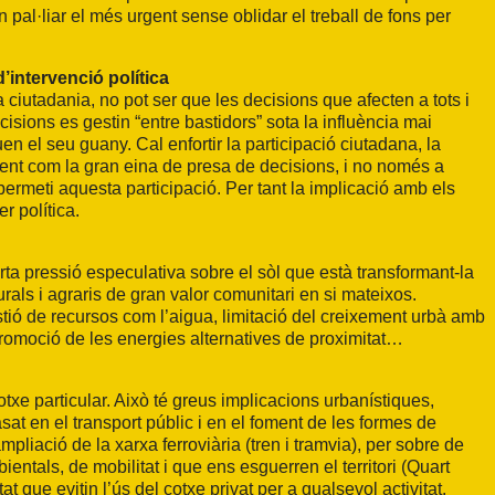
pal·liar el més urgent sense oblidar el treball de fons per
’intervenció política
 ciutadania, no pot ser que les decisions que afecten a tots i
sions es gestin “entre bastidors” sota la influència mai
el seu guany. Cal enfortir la participació ciutadana, la
ment com la gran eina de presa de decisions, i no només a
e permeti aquesta participació. Per tant la implicació amb els
r política.
rta pressió especulativa sobre el sòl que està transformant-la
als i agraris de gran valor comunitari en si mateixos.
tió de recursos com l’aigua, limitació del creixement urbà amb
romoció de les energies alternatives de proximitat…
txe particular. Això té greus implicacions urbanístiques,
at en el transport públic i en el foment de les formes de
mpliació de la xarxa ferroviària (tren i tramvia), per sobre de
als, de mobilitat i que ens esguerren el territori (Quart
 que evitin l’ús del cotxe privat per a qualsevol activitat.