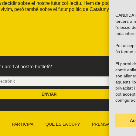
decidir sobre el nostre futur col·lectiu. Hem de poder decidir
ivim, però també sobre el futur polític de Catalunya, i els
CANDIDATU
tercers am
l'elecció d
més inform
Pot accepta
ús també p
El portal
riure’t al nostre butlletí?
conté enlla
són alien
aquests ll
privacitat 
pot accept
ENVIAR
configurac
Ac
PARTICIPA
QUÈ ÉS LA CUP?
PREMSA
CAMP