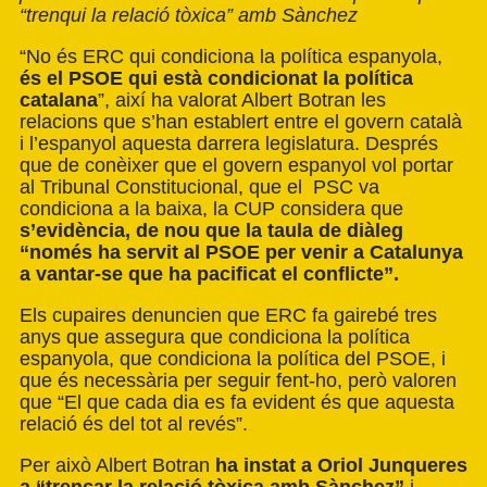
“trenqui la relació tòxica” amb Sànchez
“No és ERC qui condiciona la política espanyola,
és el PSOE qui està condicionat la política
catalana
”, així ha valorat Albert Botran les
relacions que s’han establert entre el govern català
i l’espanyol aquesta darrera legislatura. Després
que de conèixer que el govern espanyol vol portar
al Tribunal Constitucional, que el PSC va
condiciona a la baixa, la CUP considera que
s’evidència, de nou que la taula de diàleg
“només ha servit al PSOE per venir a Catalunya
a vantar-se que ha pacificat el conflicte”.
Els cupaires denuncien que ERC fa gairebé tres
anys que assegura que condiciona la política
espanyola, que condiciona la política del PSOE, i
que és necessària per seguir fent-ho, però valoren
que “El que cada dia es fa evident és que aquesta
relació és del tot al revés”.
Per això Albert Botran
ha instat a Oriol Junqueres