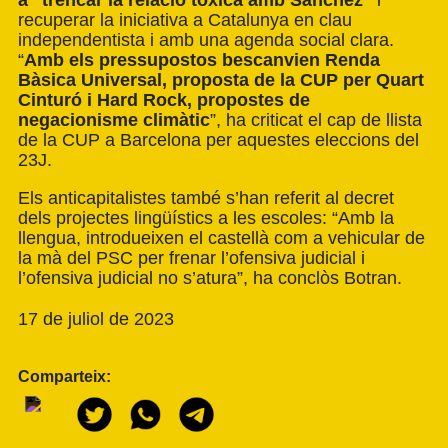
a “trencar la relació tòxica amb Sànchez”
i
recuperar la iniciativa a Catalunya en clau
independentista i amb una agenda social clara.
“
Amb els pressupostos bescanvien Renda
Bàsica Universal, proposta de la CUP per Quart
Cinturó i Hard Rock, propostes de
negacionisme climàtic
”, ha criticat el cap de llista
de la CUP a Barcelona per aquestes eleccions del
23J.
Els anticapitalistes també s’han referit al decret
dels projectes lingüístics a les escoles: “Amb la
llengua, introdueixen el castellà com a vehicular de
la mà del PSC per frenar l’ofensiva judicial i
l’ofensiva judicial no s’atura”, ha conclòs Botran.
17 de juliol de 2023
Comparteix: