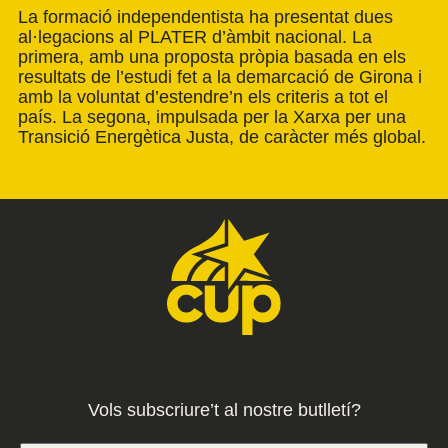
La formació independentista ha presentat dues
al·legacions al PLATER d’àmbit nacional. La
primera, amb una proposta pròpia basada en els
resultats de l’estudi fet a la demarcació de Girona i
amb la voluntat d’estendre’n els criteris a tot el
país. La segona, impulsada per la Xarxa per una
Transició Energètica Justa, de caràcter més global.
Vols subscriure’t al nostre butlletí?