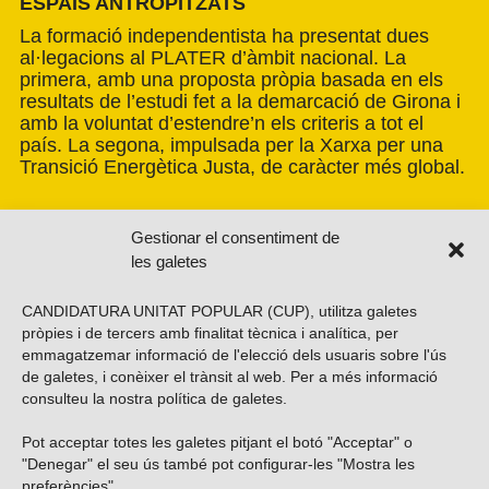
ESPAIS ANTROPITZATS
La formació independentista ha presentat dues
al·legacions al PLATER d’àmbit nacional. La
primera, amb una proposta pròpia basada en els
resultats de l’estudi fet a la demarcació de Girona i
amb la voluntat d’estendre’n els criteris a tot el
país. La segona, impulsada per la Xarxa per una
Transició Energètica Justa, de caràcter més global.
Gestionar el consentiment de
les galetes
CANDIDATURA UNITAT POPULAR (CUP), utilitza galetes
pròpies i de tercers amb finalitat tècnica i analítica, per
emmagatzemar informació de l'elecció dels usuaris sobre l'ús
de galetes, i conèixer el trànsit al web. Per a més informació
consulteu la nostra
política de galetes
.
Pot acceptar totes les galetes pitjant el botó "Acceptar" o
Vols subscriure’t al nostre butlletí?
"Denegar" el seu ús també pot configurar-les "Mostra les
preferències".