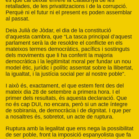
és que cal deixar enrere la Catalunya de les
retallades, de les privatitzacions i de la corrupció.
Perquè ni el futur ni el present es poden assemblar
al passat.
Deia Julià de Jòdar, el dia de la constitució
d’aquesta cambra, que “La tasca principal d’aquest
parlament serà la de resoldre el conflicte en els
mateixos termes democràtics, pacífics i sostinguts
dels moviments que li ha conferit la majoria
democràtica i la legitimitat moral per fundar un nou
model ètic, jurídic i polític assentat sobre la llibertat,
la igualtat, i la justícia social per al nostre poble”.
I això és, exactament, el que estem fent des del
mateix dia 28 de setembre a primera hora. I el
primer dels resultats, és aquesta declaració. Que
no és cap DUI, no encara, però si un acte íntegre
de sobirania, de democràcia i de dignitat. I que per
a nosaltres és, sobretot, un acte de ruptura.
Ruptura amb la legalitat que ens nega la possibilitat
de ser poble, front la imposició espanyolista que fa