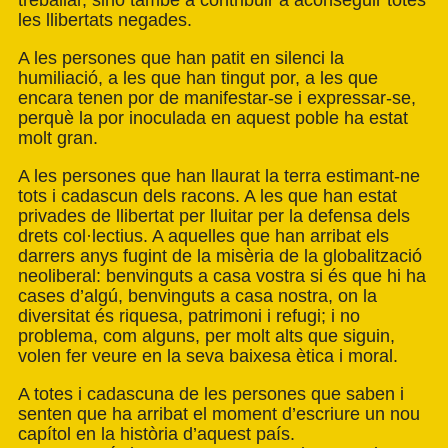
treballar, sinó també a contribuir a aconseguir totes
les llibertats negades.
A les persones que han patit en silenci la
humiliació, a les que han tingut por, a les que
encara tenen por de manifestar-se i expressar-se,
perquè la por inoculada en aquest poble ha estat
molt gran.
A les persones que han llaurat la terra estimant-ne
tots i cadascun dels racons. A les que han estat
privades de llibertat per lluitar per la defensa dels
drets col·lectius. A aquelles que han arribat els
darrers anys fugint de la misèria de la globalització
neoliberal: benvinguts a casa vostra si és que hi ha
cases d’algú, benvinguts a casa nostra, on la
diversitat és riquesa, patrimoni i refugi; i no
problema, com alguns, per molt alts que siguin,
volen fer veure en la seva baixesa ètica i moral.
A totes i cadascuna de les persones que saben i
senten que ha arribat el moment d’escriure un nou
capítol en la història d’aquest país.