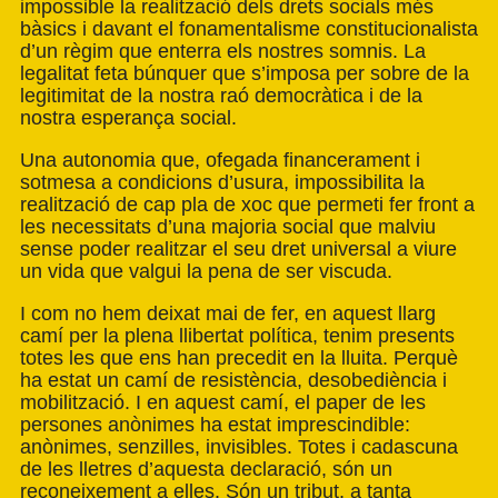
impossible la realització dels drets socials més
bàsics i davant el fonamentalisme constitucionalista
d’un règim que enterra els nostres somnis. La
legalitat feta búnquer que s’imposa per sobre de la
legitimitat de la nostra raó democràtica i de la
nostra esperança social.
Una autonomia que, ofegada financerament i
sotmesa a condicions d’usura, impossibilita la
realització de cap pla de xoc que permeti fer front a
les necessitats d’una majoria social que malviu
sense poder realitzar el seu dret universal a viure
un vida que valgui la pena de ser viscuda.
I com no hem deixat mai de fer, en aquest llarg
camí per la plena llibertat política, tenim presents
totes les que ens han precedit en la lluita. Perquè
ha estat un camí de resistència, desobediència i
mobilització. I en aquest camí, el paper de les
persones anònimes ha estat imprescindible:
anònimes, senzilles, invisibles. Totes i cadascuna
de les lletres d’aquesta declaració, són un
reconeixement a elles. Són un tribut, a tanta