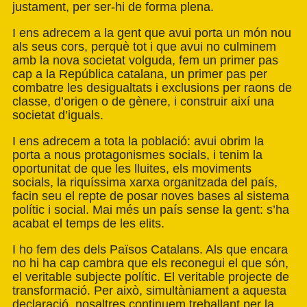
justament, per ser-hi de forma plena.
I ens adrecem a la gent que avui porta un món nou
als seus cors, perquè tot i que avui no culminem
amb la nova societat volguda, fem un primer pas
cap a la República catalana, un primer pas per
combatre les desigualtats i exclusions per raons de
classe, d’origen o de gènere, i construir així una
societat d’iguals.
I ens adrecem a tota la població: avui obrim la
porta a nous protagonismes socials, i tenim la
oportunitat de que les lluites, els moviments
socials, la riquíssima xarxa organitzada del país,
facin seu el repte de posar noves bases al sistema
polític i social. Mai més un país sense la gent: s’ha
acabat el temps de les elits.
I ho fem des dels Països Catalans. Als que encara
no hi ha cap cambra que els reconegui el que són,
el veritable subjecte polític. El veritable projecte de
transformació. Per això, simultàniament a aquesta
declaració, nosaltres continuem treballant per la