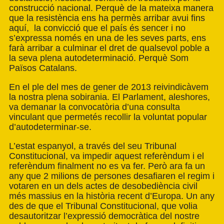
construcció nacional. Perquè de la mateixa manera
que la resistència ens ha permès arribar avui fins
aquí, la convicció que el país és sencer i no
s’expressa només en una de les seves parts, ens
farà arribar a culminar el dret de qualsevol poble a
la seva plena autodeterminació. Perquè Som
Països Catalans.
En el ple del mes de gener de 2013 reivindicàvem
la nostra plena sobirania. El Parlament, aleshores,
va demanar la convocatòria d’una consulta
vinculant que permetés recollir la voluntat popular
d’autodeterminar-se.
L’estat espanyol, a través del seu Tribunal
Constitucional, va impedir aquest referèndum i el
referèndum finalment no es va fer. Però ara fa un
any que 2 milions de persones desafiaren el regim i
votaren en un dels actes de desobediència civil
més massius en la història recent d’Europa. Un any
des de que el Tribunal Constitucional, que volia
desautoritzar l’expressió democràtica del nostre