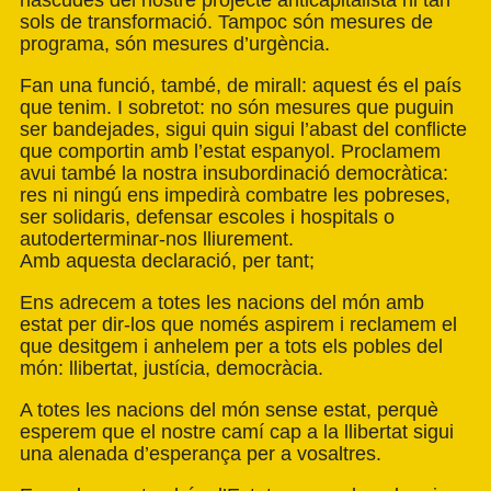
nascudes del nostre projecte anticapitalista ni tan
sols de transformació. Tampoc són mesures de
programa, són mesures d’urgència.
Fan una funció, també, de mirall: aquest és el país
que tenim. I sobretot: no són mesures que puguin
ser bandejades, sigui quin sigui l’abast del conflicte
que comportin amb l’estat espanyol. Proclamem
avui també la nostra insubordinació democràtica:
res ni ningú ens impedirà combatre les pobreses,
ser solidaris, defensar escoles i hospitals o
autoderterminar-nos lliurement.
Amb aquesta declaració, per tant;
Ens adrecem a totes les nacions del món amb
estat per dir-los que només aspirem i reclamem el
que desitgem i anhelem per a tots els pobles del
món: llibertat, justícia, democràcia.
A totes les nacions del món sense estat, perquè
esperem que el nostre camí cap a la llibertat sigui
una alenada d’esperança per a vosaltres.