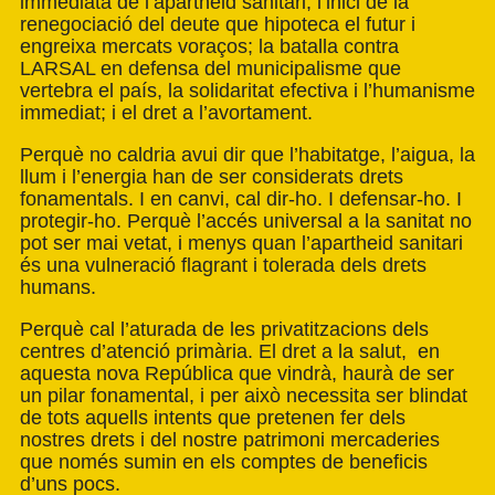
immediata de l’apartheid sanitari; l’inici de la
renegociació del deute que hipoteca el futur i
engreixa mercats voraços; la batalla contra
LARSAL en defensa del municipalisme que
vertebra el país, la solidaritat efectiva i l’humanisme
immediat; i el dret a l’avortament.
Perquè no caldria avui dir que l’habitatge, l’aigua, la
llum i l’energia han de ser considerats drets
fonamentals. I en canvi, cal dir-ho. I defensar-ho. I
protegir-ho. Perquè l’accés universal a la sanitat no
pot ser mai vetat, i menys quan l’apartheid sanitari
és una vulneració flagrant i tolerada dels drets
humans.
Perquè cal l’aturada de les privatitzacions dels
centres d’atenció primària. El dret a la salut, en
aquesta nova República que vindrà, haurà de ser
un pilar fonamental, i per això necessita ser blindat
de tots aquells intents que pretenen fer dels
nostres drets i del nostre patrimoni mercaderies
que només sumin en els comptes de beneficis
d’uns pocs.