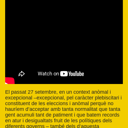
El passat 27 setembre, en un context anòmal i
excepcional –excepcional, pel caràcter plebiscitari i
constituent de les eleccions i anòmal perquè no
hauríem d’acceptar amb tanta normalitat que tanta
gent acumuli tant de patiment i que batem records
en atur i desigualtats fruit de les polítiques dels
diferents governs – també dels d’aquesta