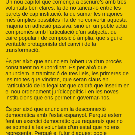
Un nou capítol que comença a escriure’s amb tres
voluntats ben clares: la de no tancar-lo entre les
parets de cap institució, la de sumar les majories
més àmplies possibles i la de no convertir aquesta
majoria en adhesió passiva, sinó en un poble actiu
compromès amb l’articulació d’un subjecte, de
caire popular i de composició àmplia, que sigui el
veritable protagonista del canvi i de la
transformació.
És per això que anunciem l’obertura d’un procés
constituent no subordinat. És per això que
anunciem la tramitació de tres lleis, les primeres de
les moltes que vindran, que seran claus en
l’articulació de la legalitat que caldrà que inserim en
el nou ordenament jurídicopolític i en les noves
institucions que ens permetin governar-nos.
És per això que anunciem la desconnexió
democràtica amb l’estat espanyol. Perquè estem
fent un exercici democràtic que requereix que no
se sotmeti a les voluntats d’un estat que no ens
representa. Perquè el futur d’aquest poble