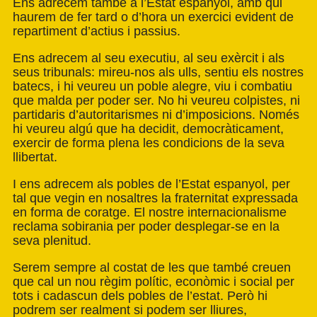
Ens adrecem també a l’Estat espanyol, amb qui
haurem de fer tard o d’hora un exercici evident de
repartiment d’actius i passius.
Ens adrecem al seu executiu, al seu exèrcit i als
seus tribunals: mireu-nos als ulls, sentiu els nostres
batecs, i hi veureu un poble alegre, viu i combatiu
que malda per poder ser. No hi veureu colpistes, ni
partidaris d’autoritarismes ni d’imposicions. Només
hi veureu algú que ha decidit, democràticament,
exercir de forma plena les condicions de la seva
llibertat.
I ens adrecem als pobles de l’Estat espanyol, per
tal que vegin en nosaltres la fraternitat expressada
en forma de coratge. El nostre internacionalisme
reclama sobirania per poder desplegar-se en la
seva plenitud.
Serem sempre al costat de les que també creuen
que cal un nou règim polític, econòmic i social per
tots i cadascun dels pobles de l’estat. Però hi
podrem ser realment si podem ser lliures,