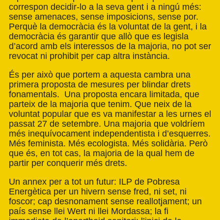
correspon decidir-lo a la seva gent i a ningú més:
sense amenaces, sense imposicions, sense por.
Perquè la democràcia és la voluntat de la gent, i la
democràcia és garantir que allò que es legisla
d’acord amb els interessos de la majoria, no pot ser
revocat ni prohibit per cap altra instància.
És per això que portem a aquesta cambra una
primera proposta de mesures per blindar drets
fonamentals. Una proposta encara limitada, que
parteix de la majoria que tenim. Que neix de la
voluntat popular que es va manifestar a les urnes el
passat 27 de setembre. Una majoria que voldríem
més inequívocament independentista i d’esquerres.
Més feminista. Més ecologista. Més solidària. Però
que és, en tot cas, la majoria de la qual hem de
partir per conquerir més drets.
Un annex per a tot un futur: ILP de Pobresa
Energètica per un hivern sense fred, ni set, ni
foscor; cap desnonament sense reallotjament; un
país sense llei Wert ni llei Mordassa; la fi