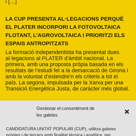
i […]
LA CUP PRESENTA AL·LEGACIONS PERQUÈ
EL PLATER INCORPORI LA FOTOVOLTAICA
FLOTANT, L’AGROVOLTAICA I PRIORITZI ELS
ESPAIS ANTROPITZATS
La formació independentista ha presentat dues
al·legacions al PLATER d’àmbit nacional. La
primera, amb una proposta pròpia basada en els
resultats de l’estudi fet a la demarcació de Girona i
amb la voluntat d’estendre’n els criteris a tot el
país. La segona, impulsada per la Xarxa per una
Transició Energètica Justa, de caràcter més global.
Gestionar el consentiment de
les galetes
CANDIDATURA UNITAT POPULAR (CUP), utilitza galetes
pròpies i de tercers amb finalitat tècnica i analítica, per