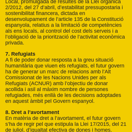
Local, promulgada de resultes de la Llei orgànica
2/2012, del 27 d’abril, d’estabilitat pressupostaria i
sostenibilitat financera, dictada en
desenvolupament de l’article 135 de la Constitució
espanyola, relatius a la limitació de competències
als ens locals, al control del cost dels serveis i a
l’obligació de la priorització de l’activitat econòmica
privada.
7. Refugiats
A fi de poder donar resposta a la greu situació
humanitària que viuen els refugiats, el futur govern
ha de generar un marc de relacions amb l’Alt
Comissionat de les Nacions Unides per als
Refugiats (ACNUR) amb l’objectiu de donar
acollida i asil al màxim nombre de persones
refugiades, més enllà de les decisions adoptades
en aquest àmbit pel Govern espanyol.
8. Dret a l’avortament
En matèria de dret a l’avortament, el futur govern
s’ha de regir pel que estipula la Llei 17/2015, del 21
de juliol, d’igualtat efectiva de dones i homes.