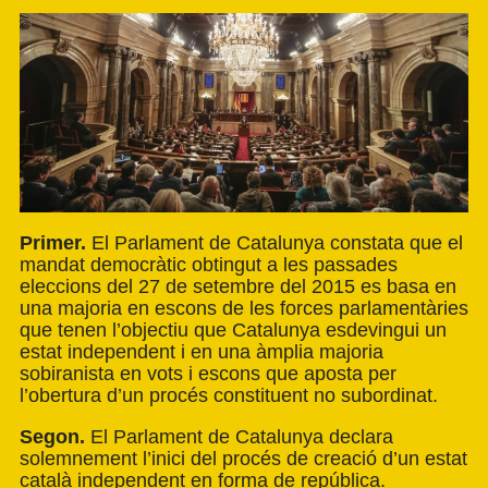
Primer.
El Parlament de Catalunya constata que el
mandat democràtic obtingut a les passades
eleccions del 27 de setembre del 2015 es basa en
una majoria en escons de les forces parlamentàries
que tenen l’objectiu que Catalunya esdevingui un
estat independent i en una àmplia majoria
sobiranista en vots i escons que aposta per
l’obertura d’un procés constituent no subordinat.
Segon.
El Parlament de Catalunya declara
solemnement l’inici del procés de creació d’un estat
català independent en forma de república.