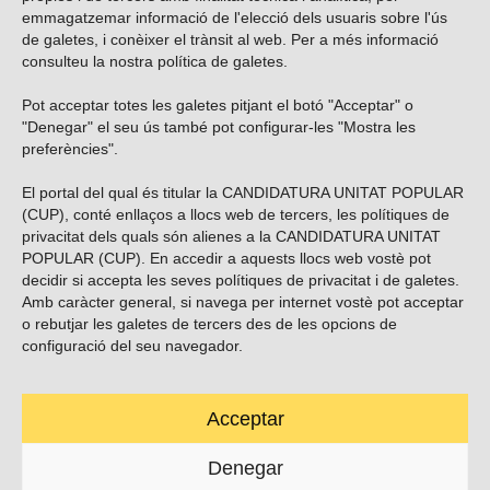
emmagatzemar informació de l'elecció dels usuaris sobre l'ús
de galetes, i conèixer el trànsit al web. Per a més informació
consulteu la nostra
política de galetes
.
Pot acceptar totes les galetes pitjant el botó "Acceptar" o
Vols subscriure’t al nostre butlletí?
"Denegar" el seu ús també pot configurar-les "Mostra les
preferències".
El portal del qual és titular la CANDIDATURA UNITAT POPULAR
(CUP), conté enllaços a llocs web de tercers, les polítiques de
ENVIAR
privacitat dels quals són alienes a la CANDIDATURA UNITAT
POPULAR (CUP). En accedir a aquests llocs web vostè pot
decidir si accepta les seves polítiques de privacitat i de galetes.
Troba’ns a les xarxes socials
Amb caràcter general, si navega per internet vostè pot acceptar
o rebutjar les galetes de tercers des de les opcions de
configuració del seu navegador.
Acceptar
Carrer Casp 180 (baixos), Barcelona.
623495996
Denegar
contacte@cup.cat