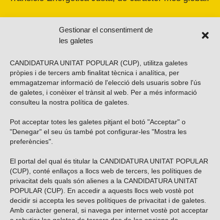
Gestionar el consentiment de
les galetes
CANDIDATURA UNITAT POPULAR (CUP), utilitza galetes
pròpies i de tercers amb finalitat tècnica i analítica, per
emmagatzemar informació de l'elecció dels usuaris sobre l'ús
de galetes, i conèixer el trànsit al web. Per a més informació
consulteu la nostra
política de galetes
.
Pot acceptar totes les galetes pitjant el botó "Acceptar" o
Vols subscriure’t al nostre butlletí?
"Denegar" el seu ús també pot configurar-les "Mostra les
preferències".
El portal del qual és titular la CANDIDATURA UNITAT POPULAR
(CUP), conté enllaços a llocs web de tercers, les polítiques de
ENVIAR
privacitat dels quals són alienes a la CANDIDATURA UNITAT
POPULAR (CUP). En accedir a aquests llocs web vostè pot
decidir si accepta les seves polítiques de privacitat i de galetes.
Troba’ns a les xarxes socials
Amb caràcter general, si navega per internet vostè pot acceptar