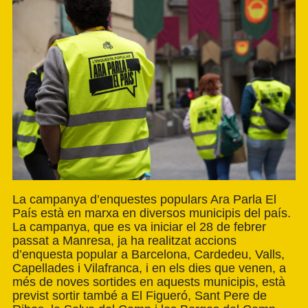
La campanya d’enquestes populars Ara Parla El
País està en marxa en diversos municipis del país.
La campanya, que es va iniciar el 28 de febrer
passat a Manresa, ja ha realitzat accions
d’enquesta popular a Barcelona, Cardedeu, Valls,
Capellades i Vilafranca, i en els dies que venen, a
més de noves sortides en aquests municipis, està
previst sortir també a El Figueró, Sant Pere de