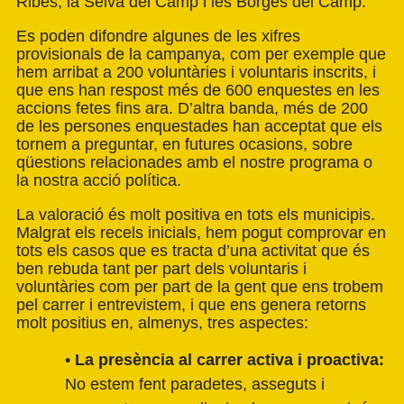
Ribes, la Selva del Camp i les Borges del Camp.
Es poden difondre algunes de les xifres
provisionals de la campanya, com per exemple que
hem arribat a 200 voluntàries i voluntaris inscrits, i
que ens han respost més de 600 enquestes en les
accions fetes fins ara. D’altra banda, més de 200
de les persones enquestades han acceptat que els
tornem a preguntar, en futures ocasions, sobre
qüestions relacionades amb el nostre programa o
la nostra acció política.
La valoració és molt positiva en tots els municipis.
Malgrat els recels inicials, hem pogut comprovar en
tots els casos que es tracta d’una activitat que és
ben rebuda tant per part dels voluntaris i
voluntàries com per part de la gent que ens trobem
pel carrer i entrevistem, i que ens genera retorns
molt positius en, almenys, tres aspectes:
•
La presència al carrer activa i proactiva:
No estem fent paradetes, asseguts i