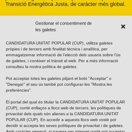
Transició Energètica Justa, de caràcter més global.
Gestionar el consentiment de
les galetes
CANDIDATURA UNITAT POPULAR (CUP), utilitza galetes
pròpies i de tercers amb finalitat tècnica i analítica, per
emmagatzemar informació de l'elecció dels usuaris sobre l'ús
de galetes, i conèixer el trànsit al web. Per a més informació
consulteu la nostra
política de galetes
.
Pot acceptar totes les galetes pitjant el botó "Acceptar" o
Vols subscriure’t al nostre butlletí?
"Denegar" el seu ús també pot configurar-les "Mostra les
preferències".
El portal del qual és titular la CANDIDATURA UNITAT POPULAR
(CUP), conté enllaços a llocs web de tercers, les polítiques de
ENVIAR
privacitat dels quals són alienes a la CANDIDATURA UNITAT
POPULAR (CUP). En accedir a aquests llocs web vostè pot
decidir si accepta les seves polítiques de privacitat i de galetes.
Troba’ns a les xarxes socials
Amb caràcter general, si navega per internet vostè pot acceptar