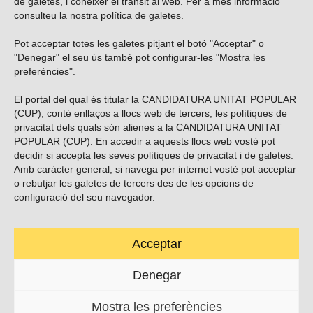
de galetes, i conèixer el trànsit al web. Per a més informació
consulteu la nostra
política de galetes
.
Pot acceptar totes les galetes pitjant el botó "Acceptar" o
Vols subscriure’t al nostre butlletí?
"Denegar" el seu ús també pot configurar-les "Mostra les
preferències".
El portal del qual és titular la CANDIDATURA UNITAT POPULAR
(CUP), conté enllaços a llocs web de tercers, les polítiques de
ENVIAR
privacitat dels quals són alienes a la CANDIDATURA UNITAT
POPULAR (CUP). En accedir a aquests llocs web vostè pot
decidir si accepta les seves polítiques de privacitat i de galetes.
Troba’ns a les xarxes socials
Amb caràcter general, si navega per internet vostè pot acceptar
o rebutjar les galetes de tercers des de les opcions de
configuració del seu navegador.
Acceptar
Carrer Casp 180 (baixos), Barcelona.
623495996
Denegar
contacte@cup.cat
Mostra les preferències