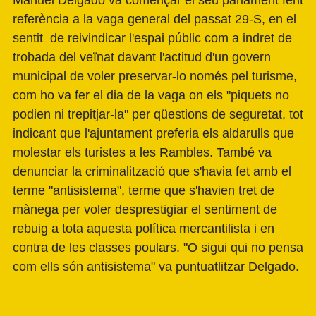
Manuel Delgado va començar el seu parlament fent
referència a la vaga general del passat 29-S, en el
sentit de reivindicar l'espai públic com a indret de
trobada del veïnat davant l'actitud d'un govern
municipal de voler preservar-lo només pel turisme,
com ho va fer el dia de la vaga on els "piquets no
podien ni trepitjar-la" per qüestions de seguretat, tot
indicant que l'ajuntament preferia els aldarulls que
molestar els turistes a les Rambles. També va
denunciar la criminalització que s'havia fet amb el
terme "antisistema", terme que s'havien tret de
mànega per voler desprestigiar el sentiment de
rebuig a tota aquesta política mercantilista i en
contra de les classes poulars. "O sigui qui no pensa
com ells són antisistema" va puntuatlitzar Delgado.