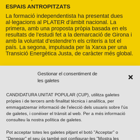
ESPAIS ANTROPITZATS
La formació independentista ha presentat dues
al·legacions al PLATER d’àmbit nacional. La
primera, amb una proposta pròpia basada en els
resultats de l’estudi fet a la demarcació de Girona i
amb la voluntat d’estendre’n els criteris a tot el
país. La segona, impulsada per la Xarxa per una
Transició Energètica Justa, de caràcter més global.
Gestionar el consentiment de
les galetes
CANDIDATURA UNITAT POPULAR (CUP), utilitza galetes
pròpies i de tercers amb finalitat tècnica i analítica, per
emmagatzemar informació de l'elecció dels usuaris sobre l'ús
de galetes, i conèixer el trànsit al web. Per a més informació
consulteu la nostra
política de galetes
.
Pot acceptar totes les galetes pitjant el botó "Acceptar" o
Vols subscriure’t al nostre butlletí?
"Denegar" el seu ús també pot configurar-les "Mostra les