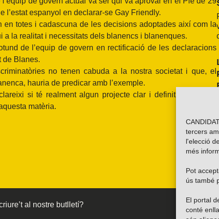
 l’equip de govern actual va ser qui va aprovar en el Ple de 29
de l’estat espanyol en declarar-se Gay Friendly.
 en totes i cadascuna de les decisions adoptades així com la
 a la realitat i necessitats dels blanencs i blanenques.
otund de l’equip de govern en rectificació de les declaracions
t de Blanes.
criminatòries no tenen cabuda a la nostra societat i que, el
lanenca, hauria de predicar amb l’exemple.
reixi si té realment algun projecte clar i definit en matèria
n aquesta matèria.
CANDIDATU
tercers am
l'elecció d
més inform
Pot accepta
ús també p
El portal
riure’t al nostre butlletí?
conté enlla