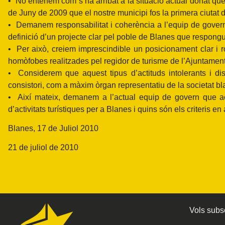
• No entenem com s’ha arribat a la situació actual donat que
de Juny de 2009 que el nostre municipi fos la primera ciutat 
• Demanem responsabilitat i coherència a l’equip de govern
definició d’un projecte clar pel poble de Blanes que respongui
• Per això, creiem imprescindible un posicionament clar i r
homòfobes realitzades pel regidor de turisme de l’Ajuntamen
• Considerem que aquest tipus d’actituds intolerants i dis
consistori, com a màxim òrgan representatiu de la societat b
• Així mateix, demanem a l’actual equip de govern que acla
d’activitats turístiques per a Blanes i quins són els criteris e
Blanes, 17 de Juliol 2010
21 de juliol de 2010
Vols subsc