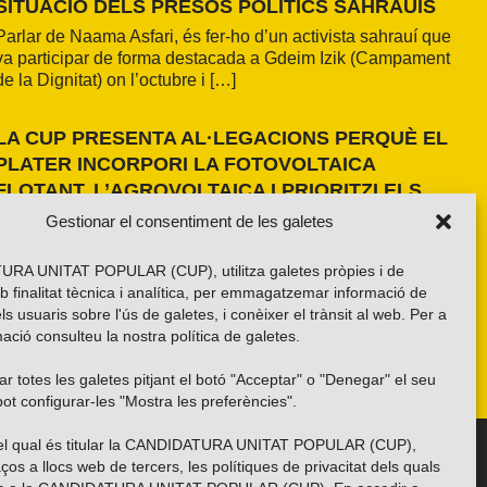
SITUACIÓ DELS PRESOS POLÍTICS SAHRAUÍS
Parlar de Naama Asfari, és fer-ho d’un activista sahrauí que
va participar de forma destacada a Gdeim Izik (Campament
de la Dignitat) on l’octubre i […]
LA CUP PRESENTA AL·LEGACIONS PERQUÈ EL
PLATER INCORPORI LA FOTOVOLTAICA
FLOTANT, L’AGROVOLTAICA I PRIORITZI ELS
ESPAIS ANTROPITZATS
Gestionar el consentiment de les galetes
La formació independentista ha presentat dues al·legacions
al PLATER d’àmbit nacional. La primera, amb una proposta
RA UNITAT POPULAR (CUP), utilitza galetes pròpies i de
pròpia basada en els resultats de l’estudi fet a la demarcació
b finalitat tècnica i analítica, per emmagatzemar informació de
de Girona i amb la voluntat d’estendre’n els criteris a tot el
els usuaris sobre l'ús de galetes, i conèixer el trànsit al web. Per a
país. La segona, impulsada per la Xarxa per una Transició
ació consulteu la nostra
política de galetes
.
Energètica Justa, de caràcter més global.
r totes les galetes pitjant el botó "Acceptar" o "Denegar" el seu
ot configurar-les "Mostra les preferències".
 del qual és titular la CANDIDATURA UNITAT POPULAR (CUP),
Troba’ns a les xarxes socials
ços a llocs web de tercers, les polítiques de privacitat dels quals