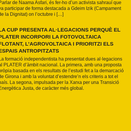
Parlar de Naama Asfari, és fer-ho d’un activista sahrauí que
va participar de forma destacada a Gdeim Izik (Campament
de la Dignitat) on l’octubre i […]
LA CUP PRESENTA AL·LEGACIONS PERQUÈ EL
PLATER INCORPORI LA FOTOVOLTAICA
FLOTANT, L’AGROVOLTAICA I PRIORITZI ELS
ESPAIS ANTROPITZATS
La formació independentista ha presentat dues al·legacions
al PLATER d’àmbit nacional. La primera, amb una proposta
pròpia basada en els resultats de l’estudi fet a la demarcació
de Girona i amb la voluntat d’estendre’n els criteris a tot el
país. La segona, impulsada per la Xarxa per una Transició
Energètica Justa, de caràcter més global.