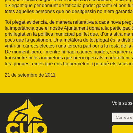
al•legant que per damunt de tot calia poder garantir el bon f
totes aquelles persones que ho desitgessin no n’era garantia
Tot plegat evidencia, de manera reiterativa a cada nova preg
la importància que el nostre Ajuntament dóna a la participaci
privilegiat en la política municipal pel fet que, d’una altra m
pocs que la gestionen. Una metàfora de tot plegat és la distr
vint-i-un càrrecs electes i una tercera part per a la resta de
De moment, però, i mentre hi hagi cadires buides, seguirem assi
transmetre-hi les inquietuds que preocupen als martorellencs
les -poques- eines que ens ho permeten, i perquè els seus int
21 de setembre de 2011
Vols subsc