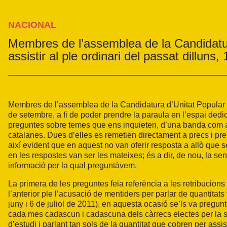
NACIONAL
Membres de l’assemblea de la Candidatur
assistir al ple ordinari del passat dilluns
Membres de l’assemblea de la Candidatura d’Unitat Popular de 
de setembre, a fi de poder prendre la paraula en l’espai dedic
preguntes sobre temes que ens inquieten, d’una banda com a ma
catalanes. Dues d’elles es remetien directament a precs i preg
així evident que en aquest no van oferir resposta a allò que 
en les respostes van ser les mateixes; és a dir, de nou, la s
informació per la qual preguntàvem.
La primera de les preguntes feia referència a les retribucio
l’anterior ple l’acusació de mentiders per parlar de quantitat
juny i 6 de juliol de 2011), en aquesta ocasió se’ls va pregunt
cada mes cadascun i cadascuna dels càrrecs electes per la s
d’estudi i parlant tan sols de la quantitat que cobren per assis