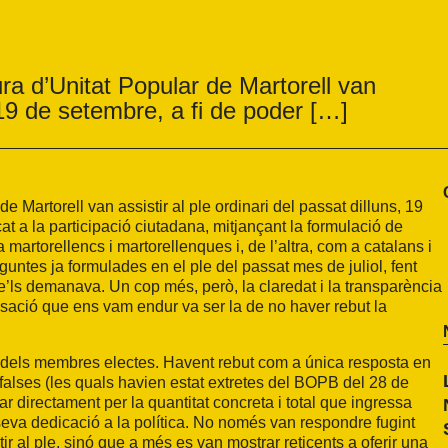
a d’Unitat Popular de Martorell van
, 19 de setembre, a fi de poder […]
Martorell van assistir al ple ordinari del passat dilluns, 19
at a la participació ciutadana, mitjançant la formulació de
rtorellencs i martorellenques i, de l’altra, com a catalans i
untes ja formulades en el ple del passat mes de juliol, fent
se’ls demanava. Un cop més, però, la claredat i la transparència
ensació que ens vam endur va ser la de no haver rebut la
ns dels membres electes. Havent rebut com a única resposta en
s falses (les quals havien estat extretes del BOPB del 28 de
ar directament per la quantitat concreta i total que ingressa
eva dedicació a la política. No només van respondre fugint
tir al ple, sinó que a més es van mostrar reticents a oferir una