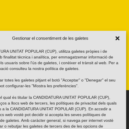
Gestionar el consentiment de les galetes
RA UNITAT POPULAR (CUP), utilitza galetes pròpies i de
b finalitat tècnica i analítica, per emmagatzemar informació de
els usuaris sobre l'ús de galetes, i conèixer el trànsit al web. Per a
ació consulteu la nostra
política de galetes
.
r totes les galetes pitjant el botó "Acceptar" o "Denegar" el seu
ot configurar-les "Mostra les preferències".
 del qual és titular la CANDIDATURA UNITAT POPULAR (CUP),
Troba’ns a les xarxes socials
ços a llocs web de tercers, les polítiques de privacitat dels quals
es a la CANDIDATURA UNITAT POPULAR (CUP). En accedir a
ocs web vostè pot decidir si accepta les seves polítiques de
i de galetes. Amb caràcter general, si navega per internet vostè
ar o rebutjar les galetes de tercers des de les opcions de