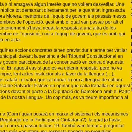
da s’hi amagava algun interès que no volíem desvetllar. Una
 a rèplica tot demanant directament per la quantitat ingressada
gidora Morera, membres de l’equip de govern els passats mesos
membres de l’oposició, gest amb el qual van passar per alt el
 anteriorment s’havia negat la resposta a una altra de les
mbre de l’oposició, i no a l’equip de govern, que és amb qui
ta en acta.
 quines accions concretes tenen previst dur a terme per vetllar
municipal, davant la sentència del Tribunal Constitucional en
de govern participava de la concentració en contra d’aquesta
na. En aquest cas sí que es va obtenir resposta, però no va
mpre, fent actes insitucionals a favor de la llengua (…),
 català i el valor que cal donar-li com a llengua de cultura
’alcalde Salvador Esteve en opinar que calia treballar en aquest
cions davant el pacte a la Diputació de Barcelona amb el Partit
 de la nostra llengua-. Un cop més, es va treure importància al
tadana (Com i quan posarà en marxa el sistema i els mecanismes
egulador de la Participació Ciutadana?), la qual ja havia
tal i com va passar dilluns 19. També vam tornar a preguntar
egada més van oferir una resposta basada en prejudicis,