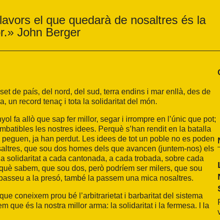
 llavors el que quedarà de nosaltres és la
or.» John Berger
t de país, del nord, del sud, terra endins i mar enllà, des de
, un record tenaç i tota la solidaritat del món.
l fa allò que sap fer millor, segar i irrompre en l’únic que pot;
mbatibles les nostres idees. Perquè s’han rendit en la batalla
, peguen, ja han perdut. Les idees de tot un poble no es poden
 Vosaltres, que sou dos homes dels que avancen (juntem-nos) els
i la solidaritat a cada cantonada, a cada trobada, sobre cada
perquè sabem, que sou dos, però podríem ser milers, que sou
e passeu a la presó, també la passem una mica nosaltres.
e coneixem prou bé l’arbitrarietat i barbaritat del sistema
que és la nostra millor arma: la solidaritat i la fermesa. I la