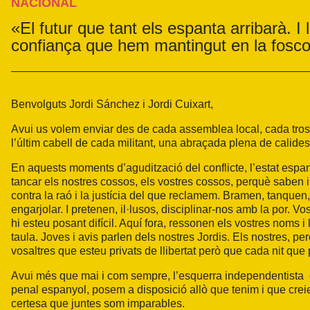
NACIONAL
«El futur que tant els espanta arribarà. I
confiança que hem mantingut en la fosc
Benvolguts Jordi Sánchez i Jordi Cuixart,
Avui us volem enviar des de cada assemblea local, cada trosse
l’últim cabell de cada militant, una abraçada plena de calidesa
En aquests moments d’agudització del conflicte, l’estat espanyo
tancar els nostres cossos, els vostres cossos, perquè saben i
contra la raó i la justícia del que reclamem. Bramen, tanquen
engarjolar. I pretenen, il·lusos, disciplinar-nos amb la por.
hi esteu posant difícil. Aquí fora, ressonen els vostres noms 
taula. Joves i avis parlen dels nostres Jordis. Els nostres, 
vosaltres que esteu privats de llibertat però que cada nit qu
Avui més que mai i com sempre, l’esquerra independentista qu
penal espanyol, posem a disposició allò que tenim i que creiem 
certesa que juntes som imparables.