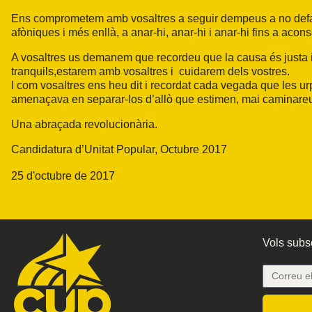
Ens comprometem amb vosaltres a seguir dempeus a no defallir
afòniques i més enllà, a anar-hi, anar-hi i anar-hi fins a acon
A vosaltres us demanem que recordeu que la causa és justa i 
tranquils,estarem amb vosaltres i cuidarem dels vostres.
I com vosaltres ens heu dit i recordat cada vegada que les urp
amenaçava en separar-los d’allò que estimen, mai caminareu s
Una abraçada revolucionària.
Candidatura d’Unitat Popular, Octubre 2017
25 d'octubre de 2017
Vols subsc