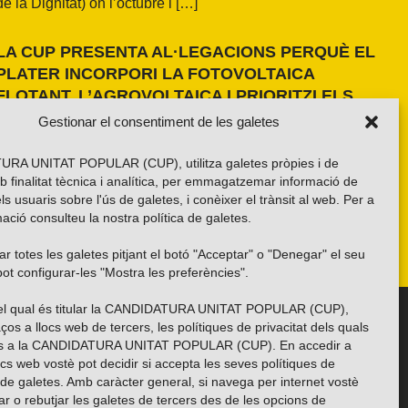
de la Dignitat) on l’octubre i […]
LA CUP PRESENTA AL·LEGACIONS PERQUÈ EL
PLATER INCORPORI LA FOTOVOLTAICA
FLOTANT, L’AGROVOLTAICA I PRIORITZI ELS
ESPAIS ANTROPITZATS
Gestionar el consentiment de les galetes
La formació independentista ha presentat dues al·legacions
al PLATER d’àmbit nacional. La primera, amb una proposta
RA UNITAT POPULAR (CUP), utilitza galetes pròpies i de
pròpia basada en els resultats de l’estudi fet a la demarcació
b finalitat tècnica i analítica, per emmagatzemar informació de
de Girona i amb la voluntat d’estendre’n els criteris a tot el
els usuaris sobre l'ús de galetes, i conèixer el trànsit al web. Per a
país. La segona, impulsada per la Xarxa per una Transició
ació consulteu la nostra
política de galetes
.
Energètica Justa, de caràcter més global.
r totes les galetes pitjant el botó "Acceptar" o "Denegar" el seu
ot configurar-les "Mostra les preferències".
 del qual és titular la CANDIDATURA UNITAT POPULAR (CUP),
Troba’ns a les xarxes socials
ços a llocs web de tercers, les polítiques de privacitat dels quals
es a la CANDIDATURA UNITAT POPULAR (CUP). En accedir a
ocs web vostè pot decidir si accepta les seves polítiques de
i de galetes. Amb caràcter general, si navega per internet vostè
ar o rebutjar les galetes de tercers des de les opcions de