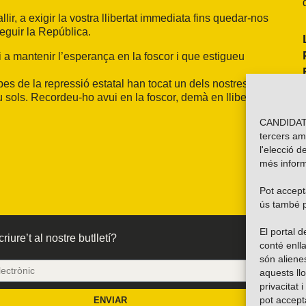
, a exigir la vostra llibertat immediata fins quedar-nos
seguir la República.
a mantenir l’esperança en la foscor i que estigueu
es de la repressió estatal han tocat un dels nostres i els
ols. Recordeu-ho avui en la foscor, demà en llibertat.
CANDIDATU
tercers am
l'elecció d
més inform
Pot accepta
ús també p
El portal
riure’t al nostre butlletí?
conté enlla
són alien
aquests ll
privacitat 
pot accept
ENVIAR