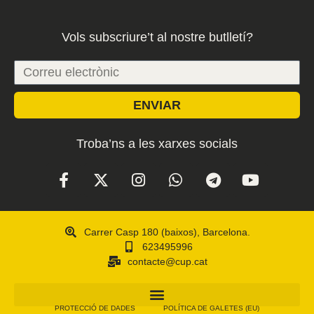
Vols subscriure’t al nostre butlletí?
ENVIAR
Troba’ns a les xarxes socials
Carrer Casp 180 (baixos), Barcelona.
623495996
contacte@cup.cat
PROTECCIÓ DE DADES
POLÍTICA DE GALETES (EU)