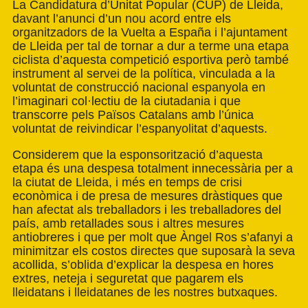
La Candidatura d’Unitat Popular (CUP) de Lleida,
davant l’anunci d’un nou acord entre els
organitzadors de la Vuelta a España i l’ajuntament
de Lleida per tal de tornar a dur a terme una etapa
ciclista d’aquesta competició esportiva però també
instrument al servei de la política, vinculada a la
voluntat de construcció nacional espanyola en
l’imaginari col·lectiu de la ciutadania i que
transcorre pels Països Catalans amb l’única
voluntat de reivindicar l’espanyolitat d’aquests.
Considerem que la esponsorització d’aquesta
etapa és una despesa totalment innecessària per a
la ciutat de Lleida, i més en temps de crisi
econòmica i de presa de mesures dràstiques que
han afectat als treballadors i les treballadores del
país, amb retallades sous i altres mesures
antiobreres i que per molt que Àngel Ros s’afanyi a
minimitzar els costos directes que suposarà la seva
acollida, s’oblida d’explicar la despesa en hores
extres, neteja i seguretat que pagarem els
lleidatans i lleidatanes de les nostres butxaques.