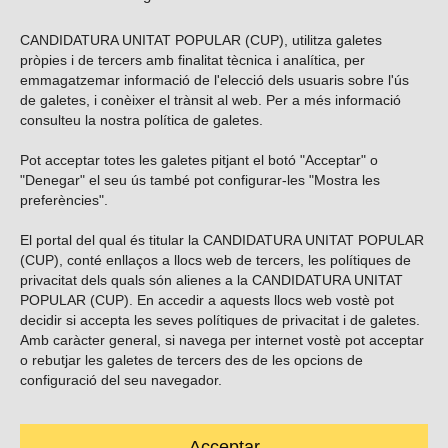
CANDIDATURA UNITAT POPULAR (CUP), utilitza galetes
pròpies i de tercers amb finalitat tècnica i analítica, per
emmagatzemar informació de l'elecció dels usuaris sobre l'ús
de galetes, i conèixer el trànsit al web. Per a més informació
consulteu la nostra
política de galetes
.
Pot acceptar totes les galetes pitjant el botó "Acceptar" o
Vols subscriure’t al nostre butlletí?
"Denegar" el seu ús també pot configurar-les "Mostra les
preferències".
El portal del qual és titular la CANDIDATURA UNITAT POPULAR
(CUP), conté enllaços a llocs web de tercers, les polítiques de
ENVIAR
privacitat dels quals són alienes a la CANDIDATURA UNITAT
POPULAR (CUP). En accedir a aquests llocs web vostè pot
decidir si accepta les seves polítiques de privacitat i de galetes.
Troba’ns a les xarxes socials
Amb caràcter general, si navega per internet vostè pot acceptar
o rebutjar les galetes de tercers des de les opcions de
configuració del seu navegador.
Acceptar