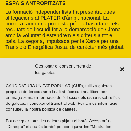
ESPAIS ANTROPITZATS
La formació independentista ha presentat dues
al·legacions al PLATER d’àmbit nacional. La
primera, amb una proposta pròpia basada en els
resultats de l’estudi fet a la demarcació de Girona i
amb la voluntat d’estendre’n els criteris a tot el
país. La segona, impulsada per la Xarxa per una
Transició Energètica Justa, de caràcter més global.
Gestionar el consentiment de
les galetes
CANDIDATURA UNITAT POPULAR (CUP), utilitza galetes
pròpies i de tercers amb finalitat tècnica i analítica, per
emmagatzemar informació de l'elecció dels usuaris sobre l'ús
de galetes, i conèixer el trànsit al web. Per a més informació
consulteu la nostra
política de galetes
.
Pot acceptar totes les galetes pitjant el botó "Acceptar" o
Vols subscriure’t al nostre butlletí?
"Denegar" el seu ús també pot configurar-les "Mostra les