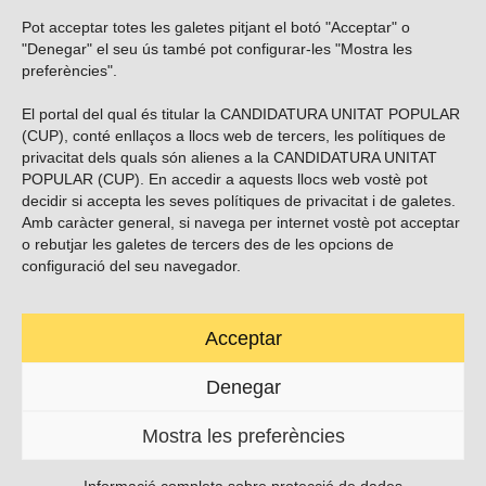
Pot acceptar totes les galetes pitjant el botó "Acceptar" o
Vols subscriure’t al nostre butlletí?
"Denegar" el seu ús també pot configurar-les "Mostra les
preferències".
El portal del qual és titular la CANDIDATURA UNITAT POPULAR
(CUP), conté enllaços a llocs web de tercers, les polítiques de
ENVIAR
privacitat dels quals són alienes a la CANDIDATURA UNITAT
POPULAR (CUP). En accedir a aquests llocs web vostè pot
decidir si accepta les seves polítiques de privacitat i de galetes.
Troba’ns a les xarxes socials
Amb caràcter general, si navega per internet vostè pot acceptar
o rebutjar les galetes de tercers des de les opcions de
configuració del seu navegador.
Acceptar
Carrer Casp 180 (baixos), Barcelona.
623495996
Denegar
contacte@cup.cat
Mostra les preferències
PROTECCIÓ DE DADES
POLÍTICA DE GALETES (EU)