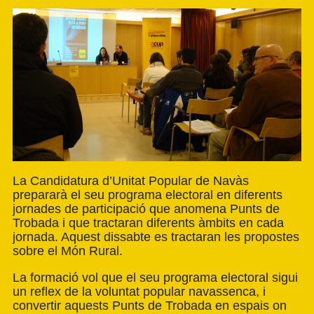
La Candidatura d’Unitat Popular de Navàs
prepararà el seu programa electoral en diferents
jornades de participació que anomena Punts de
Trobada i que tractaran diferents àmbits en cada
jornada. Aquest dissabte es tractaran les propostes
sobre el Món Rural.
La formació vol que el seu programa electoral sigui
un reflex de la voluntat popular navassenca, i
convertir aquests Punts de Trobada en espais on