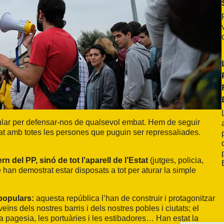
lar per defensar-nos de qualsevol embat. Hem de seguir
tat amb totes les persones que puguin ser repressaliades.
 del PP, sinó de tot l’aparell de l’Estat
(jutges, policia,
ue han demostrat estar disposats a tot per aturar la simple
 populars:
aquesta república l’han de construir i protagonitzar
ïns dels nostres barris i dels nostres pobles i ciutats; el
la pagesia, les portuàries i les estibadores… Han estat la