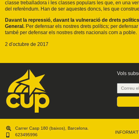
classe treballadora i les classes populars les que, en una ve
del referèndum. Han de ser aquestes doncs, les que construeix
Davant la repressió, davant la vulneració de drets polític
General.
Per defensar els nostres drets polítics; per defensar
també per defensar els nostres drets nacionals com a poble.
2 d'octubre de 2017
Vols subsc
Carrer Casp 180 (baixos), Barcelona.
INFORMA’T
623495996