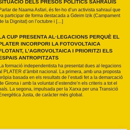
SITUACIÓ DELS PRESOS POLÍTICS SAHRAUÍS
Parlar de Naama Asfari, és fer-ho d’un activista sahrauí que
va participar de forma destacada a Gdeim Izik (Campament
de la Dignitat) on l’octubre i […]
LA CUP PRESENTA AL·LEGACIONS PERQUÈ EL
PLATER INCORPORI LA FOTOVOLTAICA
FLOTANT, L’AGROVOLTAICA I PRIORITZI ELS
ESPAIS ANTROPITZATS
La formació independentista ha presentat dues al·legacions
al PLATER d’àmbit nacional. La primera, amb una proposta
pròpia basada en els resultats de l’estudi fet a la demarcació
de Girona i amb la voluntat d’estendre’n els criteris a tot el
país. La segona, impulsada per la Xarxa per una Transició
Energètica Justa, de caràcter més global.