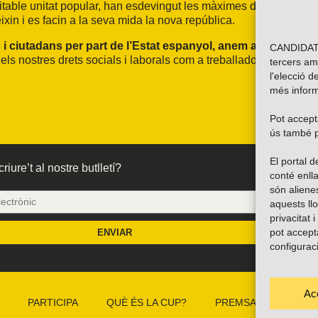
ritable unitat popular, han esdevingut les màximes defensores
in i es facin a la seva mida la nova república.
s i ciutadans per part de l’Estat espanyol, anem a la Vaga
CANDIDATU
 els nostres drets socials i laborals com a treballadores; però
tercers am
l'elecció d
més inform
Pot accepta
ús també p
El portal
riure’t al nostre butlletí?
conté enlla
són alien
aquests ll
privacitat 
pot accept
ENVIAR
configurac
Ac
PARTICIPA
QUÈ ÉS LA CUP?
PREMSA
CAMP