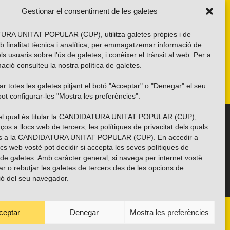
Gestionar el consentiment de les galetes
RA UNITAT POPULAR (CUP), utilitza galetes pròpies i de
b finalitat tècnica i analítica, per emmagatzemar informació de
els usuaris sobre l'ús de galetes, i conèixer el trànsit al web. Per a
ació consulteu la nostra
política de galetes
.
r totes les galetes pitjant el botó "Acceptar" o "Denegar" el seu
ot configurar-les "Mostra les preferències".
 del qual és titular la CANDIDATURA UNITAT POPULAR (CUP),
Troba’ns a les xarxes socials
ços a llocs web de tercers, les polítiques de privacitat dels quals
es a la CANDIDATURA UNITAT POPULAR (CUP). En accedir a
ocs web vostè pot decidir si accepta les seves polítiques de
i de galetes. Amb caràcter general, si navega per internet vostè
ar o rebutjar les galetes de tercers des de les opcions de
ió del seu navegador.
ceptar
Denegar
Mostra les preferències
ANYES
TRANSPARÈNCIA
CONTACTE