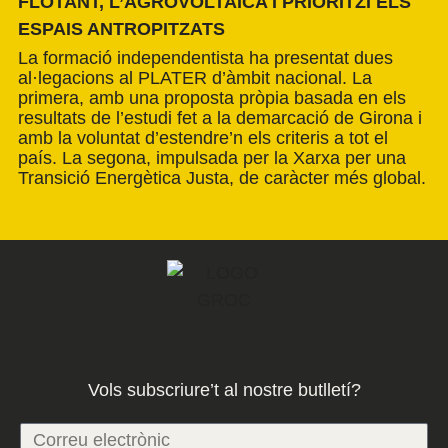
FLOTANT, L’AGROVOLTAICA I PRIORITZI ELS
ESPAIS ANTROPITZATS
La formació independentista ha presentat dues
al·legacions al PLATER d’àmbit nacional. La
primera, amb una proposta pròpia basada en els
resultats de l’estudi fet a la demarcació de Girona i
amb la voluntat d’estendre’n els criteris a tot el
país. La segona, impulsada per la Xarxa per una
Transició Energètica Justa, de caràcter més global.
Vols subscriure’t al nostre butlletí?