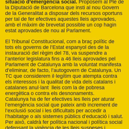
situació d’emergència social.
Proposem al Ple de
la Diputació de Barcelona que insti al nou Govern
de la Generalitat a disposar dels recursos oportuns
per tal de fer efectives aquestes lleis aprovades,
amb el màxim de brevetat possible un cop hagin
estat aprovades de nou al Parlament.
El Tribunal Constitucional, com a braç polític de
tots els governs de l’Estat espanyol des de la
instauració del règim del 78, va suspendre a
l’anterior legislatura fins a 46 lleis aprovades pel
Parlament de Catalunya amb la voluntat manifesta
d’eliminar, de facto, l’autogovern de Catalunya. Un
TC que considerem il·legítim que atempta contra
els interessos i la qualitat de vida dels catalans i
catalanes anul·lant lleis com la de pobresa
energètica o contra els desnonaments.
Catalunya ha de fer efectives les lleis per aturar
l’emergència social que pateix amb increment de
l’exclusió social i les dificultats per accedir a
l’habitatge o als sistemes públics d’educació i salut.
Per això, caldrà fer política nacional i política social
defensant la vigència de les lleis suspeses i