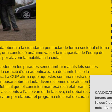
 oberta a la ciutadania per tractar de forma sectorial el tema
 una conclusió unànime va ser la incapacitat de l’equip de
per afavorir la mobilitat a la ciutat.
en en les paraules sense arribar mai als fets són les
, la creació d’una autèntica xarxa de carrils bici o la
blic. La CUP afirma que aquestes són una mostra de la
n posar sobre la taula diversos temes que afecten la circulació
Mobilitat que el consistori manresà està elaborant. Després
assistents a l’acte van dir-hi la seva, i el debat es va centrar
CANDIDATU
erviran per elaborar el programa electoral de cara a les
tercers am
l'elecció d
més inform