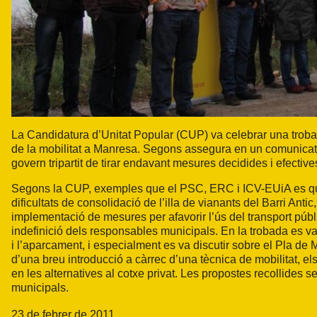
La Candidatura d’Unitat Popular (CUP) va celebrar una trobada
de la mobilitat a Manresa. Segons assegura en un comunicat,
govern tripartit de tirar endavant mesures decidides i efectives 
Segons la CUP, exemples que el PSC, ERC i ICV-EUiA es qued
dificultats de consolidació de l’illa de vianants del Barri Antic
implementació de mesures per afavorir l’ús del transport pú
indefinició dels responsables municipals. En la trobada es va
i l’aparcament, i especialment es va discutir sobre el Pla de 
d’una breu introducció a càrrec d’una tècnica de mobilitat, els 
en les alternatives al cotxe privat. Les propostes recollides s
municipals.
23 de febrer de 2011