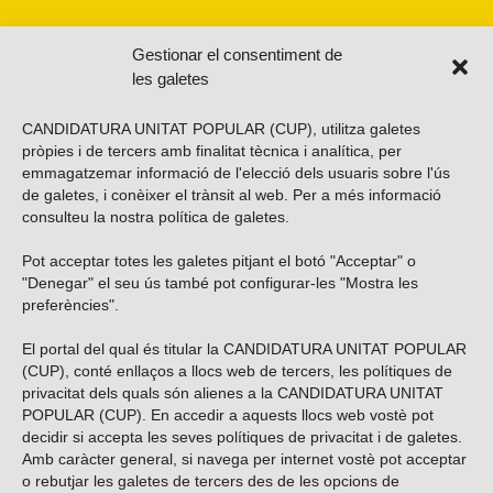
Gestionar el consentiment de
les galetes
CANDIDATURA UNITAT POPULAR (CUP), utilitza galetes
pròpies i de tercers amb finalitat tècnica i analítica, per
emmagatzemar informació de l'elecció dels usuaris sobre l'ús
de galetes, i conèixer el trànsit al web. Per a més informació
consulteu la nostra
política de galetes
.
Pot acceptar totes les galetes pitjant el botó "Acceptar" o
Vols subscriure’t al nostre butlletí?
"Denegar" el seu ús també pot configurar-les "Mostra les
preferències".
El portal del qual és titular la CANDIDATURA UNITAT POPULAR
(CUP), conté enllaços a llocs web de tercers, les polítiques de
ENVIAR
privacitat dels quals són alienes a la CANDIDATURA UNITAT
POPULAR (CUP). En accedir a aquests llocs web vostè pot
decidir si accepta les seves polítiques de privacitat i de galetes.
Troba’ns a les xarxes socials
Amb caràcter general, si navega per internet vostè pot acceptar
o rebutjar les galetes de tercers des de les opcions de