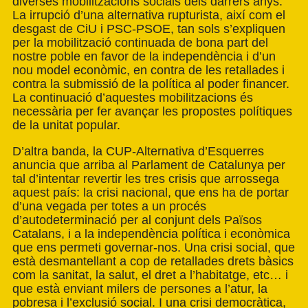
diverses mobilitzacions socials dels darrers anys.
La irrupció d’una alternativa rupturista, així com el
desgast de CiU i PSC-PSOE, tan sols s’expliquen
per la mobilització continuada de bona part del
nostre poble en favor de la independència i d’un
nou model econòmic, en contra de les retallades i
contra la submissió de la política al poder financer.
La continuació d’aquestes mobilitzacions és
necessària per fer avançar les propostes polítiques
de la unitat popular.
D’altra banda, la CUP-Alternativa d’Esquerres
anuncia que arriba al Parlament de Catalunya per
tal d’intentar revertir les tres crisis que arrossega
aquest país: la crisi nacional, que ens ha de portar
d’una vegada per totes a un procés
d’autodeterminació per al conjunt dels Països
Catalans, i a la independència política i econòmica
que ens permeti governar-nos. Una crisi social, que
està desmantellant a cop de retallades drets bàsics
com la sanitat, la salut, el dret a l’habitatge, etc… i
que està enviant milers de persones a l’atur, la
pobresa i l’exclusió social. I una crisi democràtica,