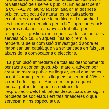
privatització dels serveis públics. En aquest sentit,
la CUP-AE vol aturar la retallada en la despesa
pública. L’objectiu és aturar les privatitzacions
encobertes a través de la política de l’austeritat i
les tisorades ordenades per la UE i aprovades pels
governs catalans i espanyols i treballar per
recuperar la gestió directa i pública del conjunt dels
serveis públics. En aquest línia exigirem la
reobertura de la comissió d’investigació sobre el
mapa sanitari català que va ser tancada en fals just
abans de la convocatòria d’eleccions.
La prohibició immediata de tots els desnonaments
per raons econòmiques. Així mateix, advoca per
crear un mercat públic de lloguer, en el qual no es
pugui fixar un preu dels lloguers superior al 30% de
la renda del llogater. Apostem perquè aquest
mercat públic de lloguer es nodreixi de
l’expropiació dels habitatges desocupats que siguin
propietat de societats i entitats financeres o que
serveixin a fins especulatius.