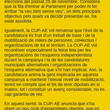
eleccions del passat 25 de novembre. Considera
que la fita d’entrar al Parlament per poder-hi fer
arribar “la veu dels sense veu”, un dels principals
objectius pels quals va decidir presentar-se, ha
estat assolida.
Igualment, la CUP-AE vol remarcar que l’èxit de la
candidatura és fruit d’un treball de base i de la
mobilització de milers de persones, col•lectius i
organitzacions de tot el territori. La CUP-AE vol
reconèixer especialment la feina feta per les
organitzacions de l’esquerra independentista
durant la campanya i la de les candidatures
municipals alternatives i organitzacions de
l’esquerra alternativa que s’hi han implicat. Així, la
candidatura anima la gent implicada en aquesta
campanya a mantenir l’elevat nivell de mobilització,
tenint en compte que el fet de tenir diputats en si
mateix, tot i constituir un avenç considerable, no és
cap garantia de res.
En aquest sentit, la CUP-AE anuncia que s’ha
obert un nou cicle d’assemblees obertes, que es