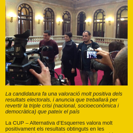
La candidatura fa una valoració molt positiva dels
resultats electorals, i anuncia que treballarà per
revertir la triple crisi (nacional, socioeconòmica i
democràtica) que pateix el país
La CUP – Alternativa d’Esquerres valora molt
positivament els resultats obtinguts en les