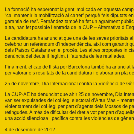
La formació ha esperonat la gent implicada en aquesta campany
“cal mantenir la mobilització al carrer” perquè “els diputats en
garantia de res”. Fernàndez també ha fet un agraïment públic
altra, han fet possible l’entrada de la CUP – Alternativa d’Es
La candidatura ha anunciat que una de les seves prioritats a
celebrar un referèndum d’independència, així com garantir que
dels Països Catalans en el procés. Les altres propostes inici
denúncia del deute il·legítim, i l’aturada de les retallades.
Finalment, el cap de llista per Barcelona també ha anunciat l
per valorar els resultats de la candidatura i elaborar un pla d
25 de novembre, Dia Internacional contra la Violència de Gè
La CUP-AE ha denunciat que ahir 25 de novembre, Dia Intern
van ser expulsades del col·legi electoral d’Artur Mas – mentr
violentament del col·legi per part d’agents dels Mossos de pai
retingudes. A més de dificultar del dret a vot per part d’aquells
una acció silenciosa i pacífica contra les violències de gèner
4 de desembre de 2012