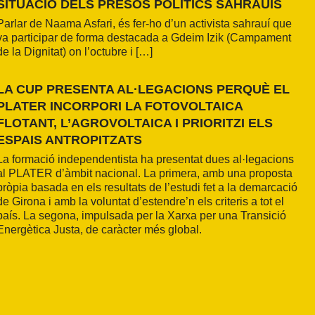
SITUACIÓ DELS PRESOS POLÍTICS SAHRAUÍS
Parlar de Naama Asfari, és fer-ho d’un activista sahrauí que
va participar de forma destacada a Gdeim Izik (Campament
de la Dignitat) on l’octubre i […]
LA CUP PRESENTA AL·LEGACIONS PERQUÈ EL
PLATER INCORPORI LA FOTOVOLTAICA
FLOTANT, L’AGROVOLTAICA I PRIORITZI ELS
ESPAIS ANTROPITZATS
La formació independentista ha presentat dues al·legacions
al PLATER d’àmbit nacional. La primera, amb una proposta
pròpia basada en els resultats de l’estudi fet a la demarcació
de Girona i amb la voluntat d’estendre’n els criteris a tot el
país. La segona, impulsada per la Xarxa per una Transició
Energètica Justa, de caràcter més global.