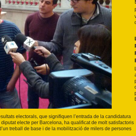
ultats electorals, que signifiquen l’entrada de la candidatura
putat electe per Barcelona, ha qualificat de molt satisfactoris
it d’un treball de base i de la mobilització de milers de persones