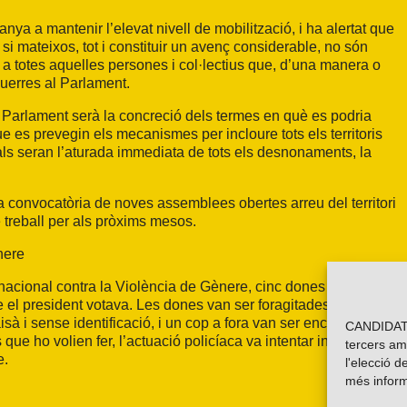
a a mantenir l’elevat nivell de mobilització, i ha alertat que
 si mateixos, tot i constituir un avenç considerable, no són
 a totes aquelles persones i col·lectius que, d’una manera o
querres al Parlament.
l Parlament serà la concreció dels termes en què es podria
 es prevegin els mecanismes per incloure tots els territoris
als seran l’aturada immediata de tots els desnonaments, la
a convocatòria de noves assemblees obertes arreu del territori
e treball per als pròxims mesos.
nere
acional contra la Violència de Gènere, cinc dones feministes
e el president votava. Les dones van ser foragitades
sà i sense identificació, i un cop a fora van ser encerclades i
CANDIDATU
 que ho volien fer, l’actuació policíaca va intentar invisibilitzar
tercers am
e.
l'elecció d
més inform