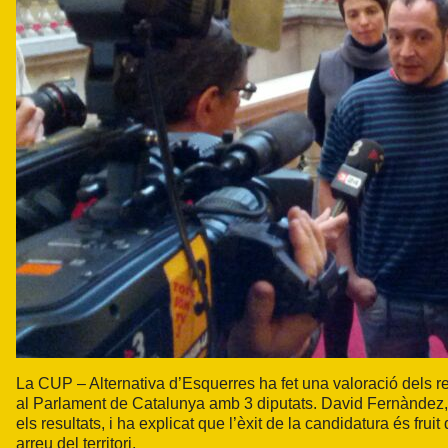
La CUP – Alternativa d’Esquerres ha fet una valoració dels res
al Parlament de Catalunya amb 3 diputats. David Fernàndez, di
els resultats, i ha explicat que l’èxit de la candidatura és fru
arreu del territori.