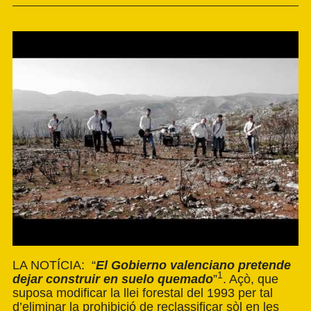
LA NOTÍCIA: “
El Gobierno valenciano pretende
1
dejar
construir en suelo quemado
”
. Açò, que
suposa modificar la llei forestal del 1993 per tal
d’eliminar la prohibició de reclassificar sòl en les