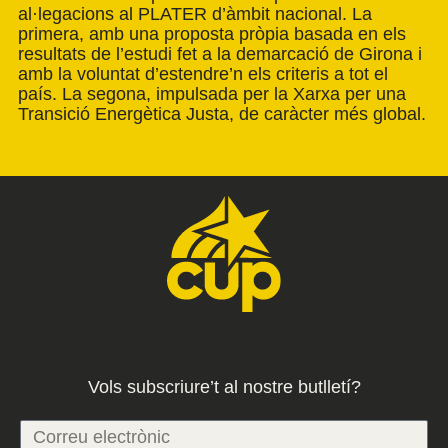
al·legacions al PLATER d’àmbit nacional. La
primera, amb una proposta pròpia basada en els
resultats de l’estudi fet a la demarcació de Girona i
amb la voluntat d’estendre’n els criteris a tot el
país. La segona, impulsada per la Xarxa per una
Transició Energètica Justa, de caràcter més global.
Vols subscriure’t al nostre butlletí?