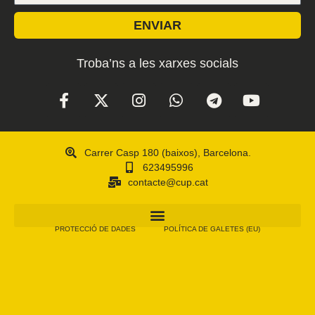
ENVIAR
Troba’ns a les xarxes socials
Carrer Casp 180 (baixos), Barcelona.
623495996
contacte@cup.cat
PROTECCIÓ DE DADES
POLÍTICA DE GALETES (EU)