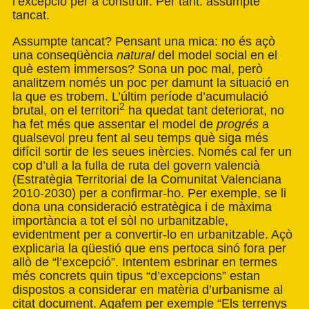
l’excepció per a construir. Per tant: assumpte
tancat.
Assumpte tancat? Pensant una mica: no és açò
una conseqüència
natural
del model social en el
què estem immersos? Sona un poc mal, però
analitzem només un poc per damunt la situació en
la que es trobem. L’últim període d’acumulació
2
brutal, on el territori
ha quedat tant deteriorat, no
ha fet més que assentar el model de
progrés
a
qualsevol preu fent al seu temps què siga més
difícil sortir de les seues inèrcies. Només cal fer un
cop d’ull a la fulla de ruta del govern valencià
(Estratègia Territorial de la Comunitat Valenciana
2010-2030) per a confirmar-ho. Per exemple, se li
dona una consideració estratègica i de màxima
importància a tot el sòl no urbanitzable,
evidentment per a convertir-lo en urbanitzable. Açò
explicaria la qüestió que ens pertoca sinó fora per
allò de “l’excepció”. Intentem esbrinar en termes
més concrets quin tipus “d’excepcions” estan
dispostos a considerar en matèria d’urbanisme al
citat document. Agafem per exemple “Els terrenys