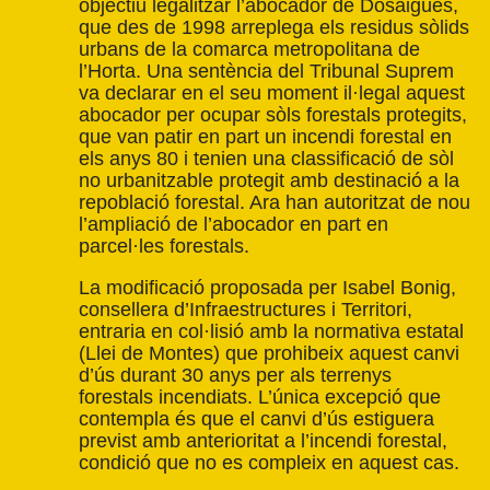
objectiu legalitzar l’abocador de Dosaigües,
que des de 1998 arreplega els residus sòlids
urbans de la comarca metropolitana de
l’Horta. Una sentència del Tribunal Suprem
va declarar en el seu moment il·legal aquest
abocador per ocupar sòls forestals protegits,
que van patir en part un incendi forestal en
els anys 80 i tenien una classificació de sòl
no urbanitzable protegit amb destinació a la
repoblació forestal. Ara han autoritzat de nou
l’ampliació de l’abocador en part en
parcel·les forestals.
La modificació proposada per Isabel Bonig,
consellera d’Infraestructures i Territori,
entraria en col·lisió amb la normativa estatal
(Llei de Montes) que prohibeix aquest canvi
d’ús durant 30 anys per als terrenys
forestals incendiats. L’única excepció que
contempla és que el canvi d’ús estiguera
previst amb anterioritat a l’incendi forestal,
condició que no es compleix en aquest cas.