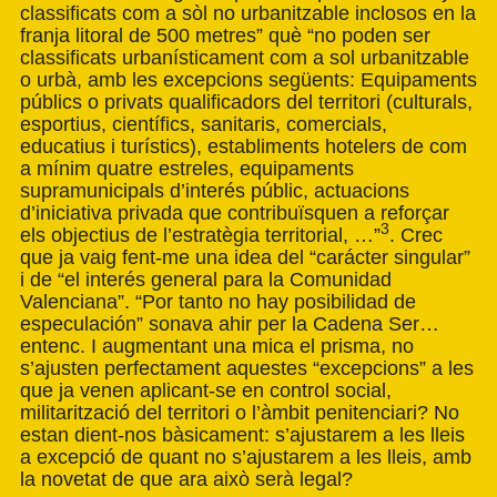
classificats com a sòl no urbanitzable inclosos en la
franja litoral de 500 metres” què “no poden ser
classificats urbanísticament com a sol urbanitzable
o urbà, amb les excepcions següents: Equipaments
públics o privats qualificadors del territori (culturals,
esportius, científics, sanitaris, comercials,
educatius i turístics), establiments hotelers de com
a mínim quatre estreles, equipaments
supramunicipals d’interés públic, actuacions
d’iniciativa privada que contribuïsquen a reforçar
3
els objectius de l’estratègia territorial, …”
. Crec
que ja vaig fent-me una idea del “carácter singular”
i de “el interés general para la Comunidad
Valenciana”. “Por tanto no hay posibilidad de
especulación” sonava ahir per la Cadena Ser…
entenc. I augmentant una mica el prisma, no
s’ajusten perfectament aquestes “excepcions” a les
que ja venen aplicant-se en control social,
militarització del territori o l’àmbit penitenciari? No
estan dient-nos bàsicament: s’ajustarem a les lleis
a excepció de quant no s’ajustarem a les lleis, amb
la novetat de que ara això serà legal?