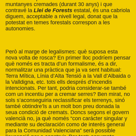
muntanyes cremades
(
durant 30 anys
)
i que
contravé la
Llei de Forests
estatal, és una cabriola
diguem, acceptable a nivell legal, donat que la
potestat en temes forestals correspon a les
autonomies.
Però al marge de legalismes: què suposa esta
nova volta de rosca? En primer lloc podríem pensar
què només es tracta d’un formalisme, és a dir,
normalitzar una pràctica que ja va sent habitual:
Terra Mítica, Línia d’Alta Tensió a la Vall d’Albaida o
la Valldigna, etc. tots ells després d’incendis
intencionats. Per tant, podria considerar-se també
com un incentiu per a cremar serres? Ben mirat, no
sols s’aconseguiria reclassificar els terrenys, sinó
també obtindre’ls a un molt bon preu donada la
seua condició de cremats. Doncs segons el govern
valencià no, ja què només “con carácter singular y
mediante su declaración como de interés general
para la Comunidad Valenciana” serà possible