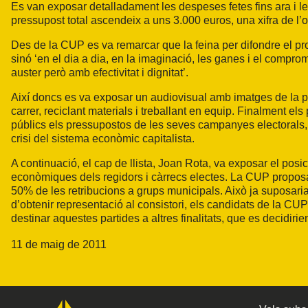
Es van exposar detalladament les despeses fetes fins ara i le
pressupost total ascendeix a uns 3.000 euros, una xifra de l’ord
Des de la CUP es va remarcar que la feina per difondre el p
sinó ‘en el dia a dia, en la imaginació, les ganes i el compr
auster però amb efectivitat i dignitat’.
Així doncs es va exposar un audiovisual amb imatges de la p
carrer, reciclant materials i treballant en equip. Finalment el
públics els pressupostos de les seves campanyes electorals, 
crisi del sistema econòmic capitalista.
A continuació, el cap de llista, Joan Rota, va exposar el pos
econòmiques dels regidors i càrrecs electes. La CUP proposa
50% de les retribucions a grups municipals. Això ja suposaria
d’obtenir representació al consistori, els candidats de la CU
destinar aquestes partides a altres finalitats, que es decidir
11 de maig de 2011