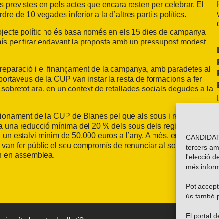
s previstes en pels actes que encara resten per celebrar. El
re de 10 vegades inferior a la d’altres partits polítics.
rojecte polític no és basa només en els 15 dies de campanya
omís per tirar endavant la proposta amb un pressupost modest,
reparació i el finançament de la campanya, amb paradetes al
s portaveus de la CUP van instar la resta de formacions a fer
sobretot ara, en un context de retallades socials degudes a la
icionament de la CUP de Blanes pel que als sous i retribucions
 una reducció mínima del 20 % dels sous dels regidors i del
 un estalvi mínim de 50,000 euros a l’any. A més, en cas
CANDIDATU
P van fer públic el seu compromís de renunciar al sou personal i
tercers am
ien en assemblea.
l'elecció d
més inform
Pot accepta
ús també p
El portal