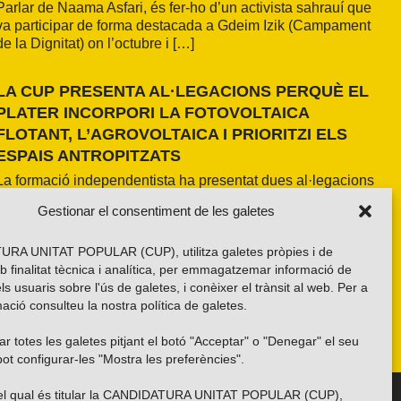
Parlar de Naama Asfari, és fer-ho d’un activista sahrauí que
va participar de forma destacada a Gdeim Izik (Campament
de la Dignitat) on l’octubre i […]
LA CUP PRESENTA AL·LEGACIONS PERQUÈ EL
PLATER INCORPORI LA FOTOVOLTAICA
FLOTANT, L’AGROVOLTAICA I PRIORITZI ELS
ESPAIS ANTROPITZATS
La formació independentista ha presentat dues al·legacions
al PLATER d’àmbit nacional. La primera, amb una proposta
Gestionar el consentiment de les galetes
pròpia basada en els resultats de l’estudi fet a la demarcació
de Girona i amb la voluntat d’estendre’n els criteris a tot el
país. La segona, impulsada per la Xarxa per una Transició
RA UNITAT POPULAR (CUP), utilitza galetes pròpies i de
Energètica Justa, de caràcter més global.
b finalitat tècnica i analítica, per emmagatzemar informació de
els usuaris sobre l'ús de galetes, i conèixer el trànsit al web. Per a
ació consulteu la nostra
política de galetes
.
r totes les galetes pitjant el botó "Acceptar" o "Denegar" el seu
ot configurar-les "Mostra les preferències".
 del qual és titular la CANDIDATURA UNITAT POPULAR (CUP),