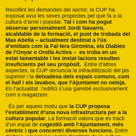
Recollint les demandes del sector, la CUP ha
exposat avui les seves propostes pel que fa a la
cultura d’arrel i popular.
Tal i com ha pogut
observar personalment Jordi Navarro,
alcaldable de la formació, el punt de trobada del
Mas Abella – actualment destinat a l’ús
d’entitats com la Fal·lera Gironina, els Diables
de l’Onyar o Orella Activa – es troba en un
estat lamentable i les instal·lacions resulten
insuficients pel seu propòsit.
Entre d’altres
aspectes, la CUP denuncia la infrautilització del pis
superior i la
deixadesa dels espais comuns, com
el
hall
i els lavabos, que l’Ajuntamet no neteja.
En l’actualitat l’edifici s’usa gairebé exclusivament
com a magatzem.
És per aquest motiu que
la CUP proposa
l’establiment d’una nova infrastructura per a la
cultura popular
. La formació valora que es tracti
d’un espai de
cogestió amb l’Ajuntament, més
cèntric i que concentri diverses funcions.
Entre