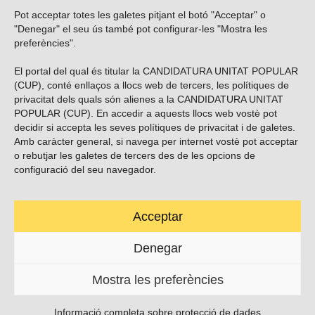
Pot acceptar totes les galetes pitjant el botó "Acceptar" o
Vols subscriure’t al nostre butlletí?
"Denegar" el seu ús també pot configurar-les "Mostra les
preferències".
El portal del qual és titular la CANDIDATURA UNITAT POPULAR
(CUP), conté enllaços a llocs web de tercers, les polítiques de
ENVIAR
privacitat dels quals són alienes a la CANDIDATURA UNITAT
POPULAR (CUP). En accedir a aquests llocs web vostè pot
decidir si accepta les seves polítiques de privacitat i de galetes.
Troba’ns a les xarxes socials
Amb caràcter general, si navega per internet vostè pot acceptar
o rebutjar les galetes de tercers des de les opcions de
configuració del seu navegador.
Acceptar
Carrer Casp 180 (baixos), Barcelona.
623495996
Denegar
contacte@cup.cat
Mostra les preferències
PROTECCIÓ DE DADES
POLÍTICA DE GALETES (EU)
Informació completa sobre protecció de dades