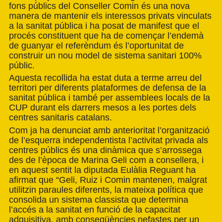
fons públics del Conseller Comin és una nova
manera de mantenir els interessos privats vinculats
a la sanitat pública i ha posat de manifest que el
procés constituent que ha de començar l’endemà
de guanyar el referèndum és l’oportunitat de
construir un nou model de sistema sanitari 100%
públic.
Aquesta recollida ha estat duta a terme arreu del
territori per diferents plataformes de defensa de la
sanitat pública i també per assemblees locals de la
CUP durant els darrers mesos a les portes dels
centres sanitaris catalans.
Com ja ha denunciat amb anterioritat l’organització
de l’esquerra independentista l’activitat privada als
centres públics és una dinàmica que s’arrossega
des de l’època de Marina Geli com a consellera, i
en aquest sentit la diputada Eulàlia Reguant ha
afirmat que “Geli, Ruiz i Comin mantenen, malgrat
utilitzin paraules diferents, la mateixa política que
consolida un sistema classista que determina
l’accés a la sanitat en funció de la capacitat
adquisitiva, amb conseqüències nefastes per un