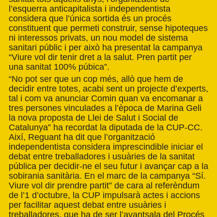
l’esquerra anticapitalista i independentista
considera que l’única sortida és un procés
constituent que permeti construir, sense hipoteques
ni interessos privats, un nou model de sistema
sanitari públic i per això ha presentat la campanya
“Viure vol dir tenir dret a la salut. Pren partit per
una sanitat 100% púbica”.
“No pot ser que un cop més, allò que hem de
decidir entre totes, acabi sent un projecte d’experts,
tal i com va anunciar Comin quan va encomanar a
tres persones vinculades a l’època de Marina Geli
la nova proposta de Llei de Salut i Social de
Catalunya” ha recordat la diputada de la CUP-CC.
Així, Reguant ha dit que l’organització
independentista considera imprescindible iniciar el
debat entre treballadores i usuàries de la sanitat
pública per decidir-ne el seu futur i avançar cap a la
sobirania sanitària. En el marc de la campanya “Sí.
Viure vol dir prendre partit” de cara al referèndum
de l’1 d’octubre, la CUP impulsarà actes i accions
per facilitar aquest debat entre usuàries i
treballadores, que ha de ser l’avantsala del Procés