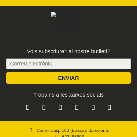
Vols subscriure’t al nostre butlletí?
ENVIAR
Troba’ns a les xarxes socials
Carrer Casp 180 (baixos), Barcelona.
623495996