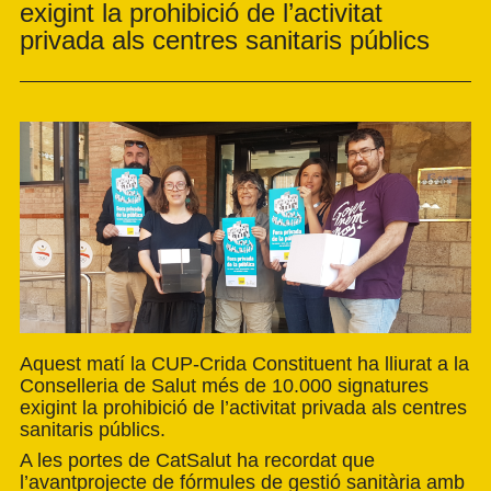
exigint la prohibició de l’activitat
privada als centres sanitaris públics
Aquest matí la CUP-Crida Constituent ha lliurat a la
Conselleria de Salut més de 10.000 signatures
exigint la prohibició de l’activitat privada als centres
sanitaris públics.
A les portes de CatSalut ha recordat que
l’avantprojecte de fórmules de gestió sanitària amb