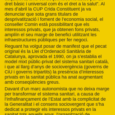
dret bàsic i universal com és el dret a la salut”. Al
mes d’abril la CUP Crida Constituent ja va
denunciar que sota grans titulars de
desprivatització i foment de l’economia social, el
conseller Comin està possibilitant que els
interessos privats, que ja obtenen fons privats,
ampliïn el seu marge de benefici utilitzant les
infraestructures públiques per fer negoci.
Reguant ha volgut posar de manifest que el pecat
original és la Llei d’Ordenació Sanitària de
Catalunya, aprovada el 1990, on ja s’establia el
model mixt públic-privat del sistema sanitari català,
i que al llarg d’anys de sociovergència (governs de
CiU i governs tripartits) la presència d’interessos
privats en la sanitat pública ha anat augmentant
amb conseqüències greus.
Davant d’un marc autonomista que no deixa marge
per transformar el sistema sanitari, a causa de
l’infrafinançament de l’Estat amb la complicitat de
la Generalitat i el consens sociovergent que s’ha
dedicat a protegir els interessos privats en la
sanitat tots aquells anys, l’organització de