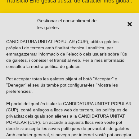
Transició Energètica Justa, de caràcter més global.
Gestionar el consentiment de
les galetes
CANDIDATURA UNITAT POPULAR (CUP), utilitza galetes
pròpies i de tercers amb finalitat tècnica i analítica, per
emmagatzemar informació de l'elecció dels usuaris sobre l'ús
de galetes, i conèixer el trànsit al web. Per a més informació
consulteu la nostra
política de galetes
.
Pot acceptar totes les galetes pitjant el botó "Acceptar" o
Vols subscriure’t al nostre butlletí?
"Denegar" el seu ús també pot configurar-les "Mostra les
preferències".
El portal del qual és titular la CANDIDATURA UNITAT POPULAR
(CUP), conté enllaços a llocs web de tercers, les polítiques de
ENVIAR
privacitat dels quals són alienes a la CANDIDATURA UNITAT
POPULAR (CUP). En accedir a aquests llocs web vostè pot
decidir si accepta les seves polítiques de privacitat i de galetes.
Troba’ns a les xarxes socials
Amb caràcter general, si navega per internet vostè pot acceptar