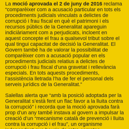
La
moció aprovada el 2 de juny de 2016
reclama
“comparèixer com a acusació particular en tots els
procediments judicials vinculats a delictes de
corrupció i frau fiscal en què el patrimoni i els
recursos públics de la Generalitat apareguin
indiciàriament com a perjudicats, incloent en
aquest concepte el frau a qualsevol tribut sobre el
qual tingui capacitat de decisió la Generalitat. El
Govern també ha de valorar la possibilitat de
comparèixer com a acusació popular en els
procediments judicials relatius a delictes de
corrupció i frau fiscal d’una gravetat i rellevància
especials. En tots aquests procediments,
l’assistència lletrada l’ha de fer el personal dels
serveis jurídics de la Generalitat.”
Salellas alerta que “amb la posició adoptada per la
Generalitat s’està fent un flac favor a la lluita contra
la corrupció” i recorda que la moció aprovada farà
prop d’un any també instava al govern a impulsar la
creació d’un “mecanisme català de prevenció i lluita
contra la corrupció i el frau”, un organisme