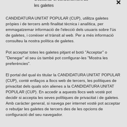
les galetes
CANDIDATURA UNITAT POPULAR (CUP), utilitza galetes
pròpies i de tercers amb finalitat tècnica i analítica, per
emmagatzemar informació de l'elecció dels usuaris sobre l'ús
de galetes, i conèixer el trànsit al web. Per a més informació
consulteu la nostra
política de galetes
.
Pot acceptar totes les galetes pitjant el botó "Acceptar" o
Vols subscriure’t al nostre butlletí?
"Denegar" el seu ús també pot configurar-les "Mostra les
preferències".
El portal del qual és titular la CANDIDATURA UNITAT POPULAR
(CUP), conté enllaços a llocs web de tercers, les polítiques de
ENVIAR
privacitat dels quals són alienes a la CANDIDATURA UNITAT
POPULAR (CUP). En accedir a aquests llocs web vostè pot
decidir si accepta les seves polítiques de privacitat i de galetes.
Troba’ns a les xarxes socials
Amb caràcter general, si navega per internet vostè pot acceptar
o rebutjar les galetes de tercers des de les opcions de
configuració del seu navegador.