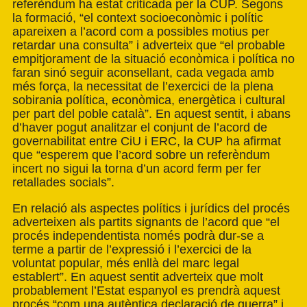
referèndum ha estat criticada per la CUP. Segons
la formació, “el context socioeconòmic i polític
apareixen a l’acord com a possibles motius per
retardar una consulta” i adverteix que “el probable
empitjorament de la situació econòmica i política no
faran sinó seguir aconsellant, cada vegada amb
més força, la necessitat de l’exercici de la plena
sobirania política, econòmica, energètica i cultural
per part del poble català”. En aquest sentit, i abans
d’haver pogut analitzar el conjunt de l’acord de
governabilitat entre CiU i ERC, la CUP ha afirmat
que “esperem que l’acord sobre un referèndum
incert no sigui la torna d’un acord ferm per fer
retallades socials”.
En relació als aspectes polítics i jurídics del procés
adverteixen als partits signants de l’acord que “el
procés independentista només podrà dur-se a
terme a partir de l’expressió i l’exercici de la
voluntat popular, més enllà del marc legal
establert”. En aquest sentit adverteix que molt
probablement l’Estat espanyol es prendrà aquest
procés “com una autèntica declaració de guerra” i