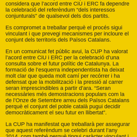
considera que l’acord entre CiU i ERC fa dependre
la celebració del referèndum “dels interessos
conjunturals” de qualsevol dels dos partits.
Es compromet a treballar perquè el procés sigui
vinculant i que prevegi mecanismes per incloure el
conjunt dels territoris dels Països Catalans.
En un comunicat fet públic avui, la CUP ha valorat
l’acord entre CiU i ERC per la celebració d’una
consulta sobre el futur polític de Catalunya. La
formació de l’esquerra independentista ha deixat
molt clar que queda molt camí per recórrer i ha
defensat que la mobilització i la pressió al carrer
seran imprescindibles a partir d’ara. “Seran
necessàries més demostracions populars com la
de l’Onze de Setembre arreu dels Països Catalans
perquè el conjunt del poble català pugui decidir
democràticament el seu futur en llibertat”.
La CUP ha manifestat que treballarà per assegurar
que aquest referèndum se celebri durant l’any
2014, com també perquè tingui caràcter vinculant i