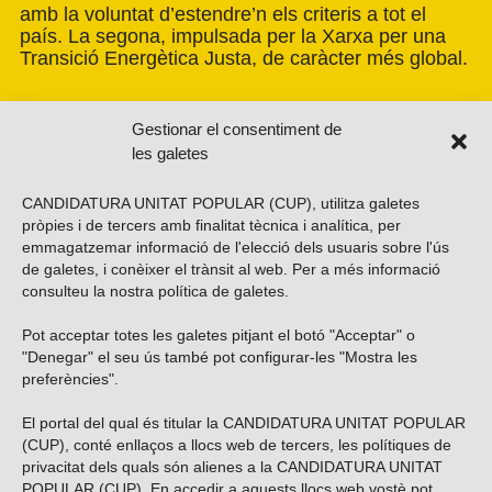
amb la voluntat d’estendre’n els criteris a tot el
país. La segona, impulsada per la Xarxa per una
Transició Energètica Justa, de caràcter més global.
Gestionar el consentiment de
les galetes
CANDIDATURA UNITAT POPULAR (CUP), utilitza galetes
pròpies i de tercers amb finalitat tècnica i analítica, per
emmagatzemar informació de l'elecció dels usuaris sobre l'ús
de galetes, i conèixer el trànsit al web. Per a més informació
consulteu la nostra
política de galetes
.
Pot acceptar totes les galetes pitjant el botó "Acceptar" o
Vols subscriure’t al nostre butlletí?
"Denegar" el seu ús també pot configurar-les "Mostra les
preferències".
El portal del qual és titular la CANDIDATURA UNITAT POPULAR
(CUP), conté enllaços a llocs web de tercers, les polítiques de
ENVIAR
privacitat dels quals són alienes a la CANDIDATURA UNITAT
POPULAR (CUP). En accedir a aquests llocs web vostè pot