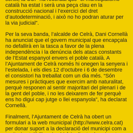
català ha estat i serà una peça clau en la
construcció nacional i l’exercici del dret
d’autodeterminació, i això no ho podran aturar per
la via judicial”.
Per la seva banda, l’alcalde de Celrà, Dani Cornellà
ha anunciat que el govern municipal que encapçala
no defallirà en la tasca a favor de la plena
independència i la denúncia dels atacs constants
de l’Estat espanyol envers el poble català. A
l’Ajuntament de Celrà només hi onegen la senyera i
l’estelada, i els dies 12 d’octubre i 6 de desembre
el consistori ha treballat com un dia més. “Són
mesures i pràctiques que exercim amb naturalitat,
perquè responen al sentir majoritari del plenari i de
la gent del poble, i no les deixarem de fer perquè
ens ho digui cap jutge o llei espanyola”, ha declarat
Cornellà.
Finalment, l’Ajuntament de Celrà ha obert un
formulari a la web municipal (
http://www.celra.cat
)
per donar suport a la declaració del municipi com a