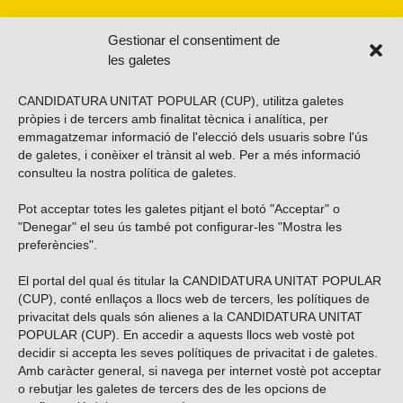
Gestionar el consentiment de
les galetes
CANDIDATURA UNITAT POPULAR (CUP), utilitza galetes
pròpies i de tercers amb finalitat tècnica i analítica, per
emmagatzemar informació de l'elecció dels usuaris sobre l'ús
de galetes, i conèixer el trànsit al web. Per a més informació
consulteu la nostra
política de galetes
.
Pot acceptar totes les galetes pitjant el botó "Acceptar" o
Vols subscriure’t al nostre butlletí?
"Denegar" el seu ús també pot configurar-les "Mostra les
preferències".
El portal del qual és titular la CANDIDATURA UNITAT POPULAR
(CUP), conté enllaços a llocs web de tercers, les polítiques de
ENVIAR
privacitat dels quals són alienes a la CANDIDATURA UNITAT
POPULAR (CUP). En accedir a aquests llocs web vostè pot
decidir si accepta les seves polítiques de privacitat i de galetes.
Troba’ns a les xarxes socials
Amb caràcter general, si navega per internet vostè pot acceptar
o rebutjar les galetes de tercers des de les opcions de