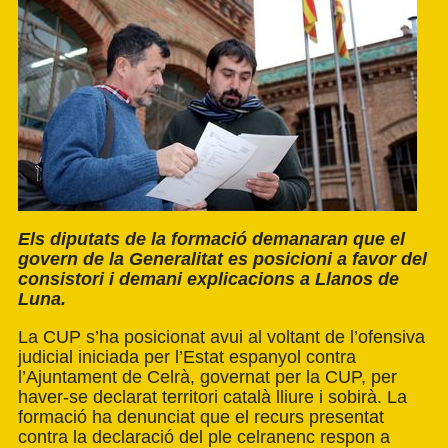
Els diputats de la formació demanaran que el
govern de la Generalitat es posicioni a favor del
consistori i demani explicacions a Llanos de
Luna.
La CUP s’ha posicionat avui al voltant de l’ofensiva
judicial iniciada per l’Estat espanyol contra
l’Ajuntament de Celrà, governat per la CUP, per
haver-se declarat territori català lliure i sobirà. La
formació ha denunciat que el recurs presentat
contra la declaració del ple celranenc respon a