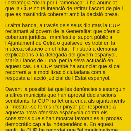
l’estratègia “de la por i l’amenaça”, i ha anunciat
que la CUP no té intenció de retirar l’acord de ple i
que es mantindrà coherent amb la decisió presa.
D’altra banda, a través dels seus diputats la CUP
reclamarà al govern de la Generalitat que ofereixi
cobertura jurídica i manifesti el suport públic a
l’Ajuntament de Celrà o qualsevol es trobi en la
mateixa situació en el futur, i l’instarà a demanar
explicacions a la delegada del govern espanyol,
María Llanos de Luna, per la seva actuació en
aquest cas. La CUP també ha anunciat que si cal
recorrerà a la mobilització ciutadana com a
resposta a l’acció judicial de l’Estat espanyol.
Davant la possibilitat que les denúncies s’estenguin
a altres municipis que han aprovat declaracions
semblants, la CUP ha fet una crida als ajuntaments
a “mostrar-se ferms i fer pinya” per respondre a
aquesta nova ofensiva espanyola contra els
consistoris que s’han mostrat favorables al procés
democràtic cap a la independència. En aquest
sentit, la CUP ha recordat que “el municipalisme