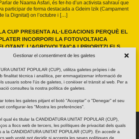
Parlar de Naama Asfari, és fer-ho d’un activista sahrauí que
va participar de forma destacada a Gdeim Izik (Campament
de la Dignitat) on l’octubre i […]
LA CUP PRESENTA AL·LEGACIONS PERQUÈ EL
PLATER INCORPORI LA FOTOVOLTAICA
FLOTANT, L’AGROVOLTAICA I PRIORITZI ELS
ESPAIS ANTROPITZATS
Gestionar el consentiment de les galetes
La formació independentista ha presentat dues al·legacions
al PLATER d’àmbit nacional. La primera, amb una proposta
RA UNITAT POPULAR (CUP), utilitza galetes pròpies i de
pròpia basada en els resultats de l’estudi fet a la demarcació
b finalitat tècnica i analítica, per emmagatzemar informació de
de Girona i amb la voluntat d’estendre’n els criteris a tot el
els usuaris sobre l'ús de galetes, i conèixer el trànsit al web. Per a
país. La segona, impulsada per la Xarxa per una Transició
ació consulteu la nostra
política de galetes
.
Energètica Justa, de caràcter més global.
r totes les galetes pitjant el botó "Acceptar" o "Denegar" el seu
ot configurar-les "Mostra les preferències".
 del qual és titular la CANDIDATURA UNITAT POPULAR (CUP),
Troba’ns a les xarxes socials
ços a llocs web de tercers, les polítiques de privacitat dels quals
es a la CANDIDATURA UNITAT POPULAR (CUP). En accedir a
ocs web vostè pot decidir si accepta les seves polítiques de