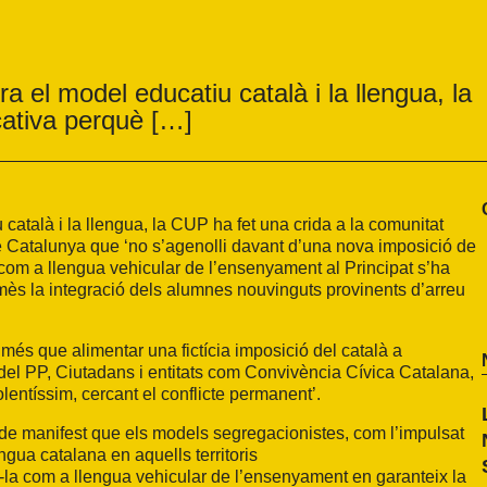
a el model educatiu català i la llengua, la
cativa perquè […]
català i la llengua, la CUP ha fet una crida a la comunitat
 Catalunya que ‘no s’agenolli davant d’una nova imposició de
 com a llengua vehicular de l’ensenyament al Principat s’ha
mès la integració dels alumnes nouvinguts provinents d’arreu
 més que alimentar una fictícia imposició del català a
del PP, Ciutadans i entitats com Convivència Cívica Catalana,
olentíssim, cercant el conflicte permanent’.
de manifest que els models segregacionistes, com l’impulsat
ngua catalana en aquells territoris
r-la com a llengua vehicular de l’ensenyament en garanteix la