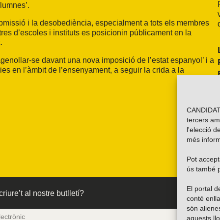
alumnes’.
nsubmissió i la desobediència, especialment a tots els membres
es d’escoles i instituts es posicionin públicament en la
.
agenollar-se davant una nova imposició de l’estat espanyol’ i a
s en l’àmbit de l’ensenyament, a seguir la crida a la
CANDIDATU
tercers am
l'elecció d
més inform
Pot accepta
ús també p
El portal
riure’t al nostre butlletí?
conté enlla
són alien
aquests ll