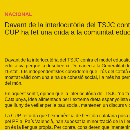
NACIONAL
Davant de la interlocutòria del TSJC contr
CUP ha fet una crida a la comunitat edu
Davant de la interlocutòria del TSJC contra el model educatiu 
educativa perquè la desobeeixi. Demanen a la Generalitat de
l’Estat’. Els independentistes consideren que l’ús del català
mostrat vàlid com una eina de cohesió social, i a més ha per
del món.
En aquest sentit, opinen que la interlocutòria del TSJC ‘no fa
Catalunya, idea alimentada per l’extrema dreta espanyolista 
que lluny de vetllar per la pau social, mantenen un discurs vi
La CUP recorda que l’experiència de l’escola catalana posa 
pel PP al País Valencià, han suposat la minorització de la lle
on és la llengua pròpia. Per contra, consideren que ‘manteni