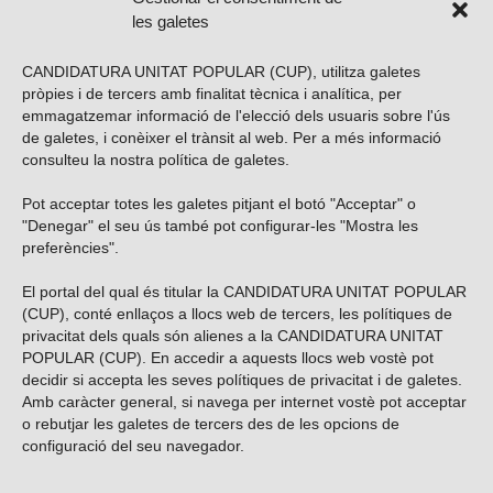
les galetes
CANDIDATURA UNITAT POPULAR (CUP), utilitza galetes
pròpies i de tercers amb finalitat tècnica i analítica, per
emmagatzemar informació de l'elecció dels usuaris sobre l'ús
de galetes, i conèixer el trànsit al web. Per a més informació
consulteu la nostra
política de galetes
.
Pot acceptar totes les galetes pitjant el botó "Acceptar" o
Vols subscriure’t al nostre butlletí?
"Denegar" el seu ús també pot configurar-les "Mostra les
preferències".
El portal del qual és titular la CANDIDATURA UNITAT POPULAR
(CUP), conté enllaços a llocs web de tercers, les polítiques de
ENVIAR
privacitat dels quals són alienes a la CANDIDATURA UNITAT
POPULAR (CUP). En accedir a aquests llocs web vostè pot
decidir si accepta les seves polítiques de privacitat i de galetes.
Troba’ns a les xarxes socials
Amb caràcter general, si navega per internet vostè pot acceptar
o rebutjar les galetes de tercers des de les opcions de
configuració del seu navegador.