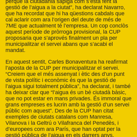
perquè la ciutadania sàpiga com s’està fent la
gestió de l’aigua a la ciutat”, ha declarat Navarro,
que ha recordat que hi ha qüestions cabdals que
cal aclarir com ara l’origen del deute de més de
7ME que actualment té l’empresa. Un cop conclòs
aquest període de pròrroga provisional, la CUP
proposaria que s’aprovés finalment un pla per
municipalitzar el servei abans que s’acabi el
mandat.
En aquest sentit, Carles Bonaventura ha reafirmat
l’aposta de la CUP per municipalitzar el servei.
“Creiem que el més assenyat i ètic des d’un punt
de vista polític i econòmic és que la gestió de
l’aigua sigui totalment pública”, ha declarat, i també
ha deixar clar que “l’aigua és un bé ciutadà bàsic,
que no pot estar en mans privades. És immoral que
grans empreses es lucrin amb la gestió d’un servei
públic com aquest”. Des de la CUP han citat
exemples de ciutats catalans com Manresa,
Vilanova i la Geltrú o Vilafranca del Penedès, i
d’europees com ara París, que han optat per la
gestió pública de l’aigua en els darrers anys.