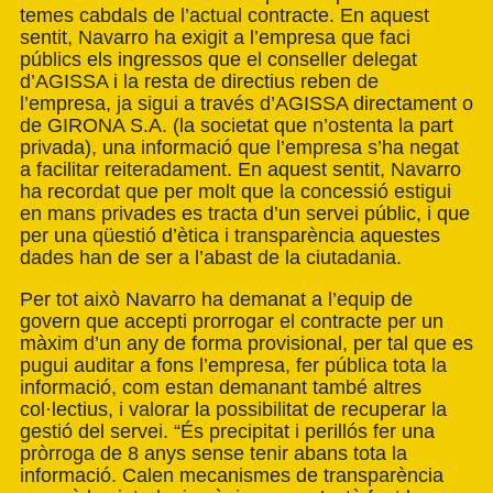
temes cabdals de l’actual contracte. En aquest
sentit, Navarro ha exigit a l’empresa que faci
públics els ingressos que el conseller delegat
d’AGISSA i la resta de directius reben de
l’empresa, ja sigui a través d’AGISSA directament o
de GIRONA S.A. (la societat que n’ostenta la part
privada), una informació que l’empresa s’ha negat
a facilitar reiteradament. En aquest sentit, Navarro
ha recordat que per molt que la concessió estigui
en mans privades es tracta d’un servei públic, i que
per una qüestió d’ètica i transparència aquestes
dades han de ser a l’abast de la ciutadania.
Per tot això Navarro ha demanat a l’equip de
govern que accepti prorrogar el contracte per un
màxim d’un any de forma provisional, per tal que es
pugui auditar a fons l’empresa, fer pública tota la
informació, com estan demanant també altres
col·lectius, i valorar la possibilitat de recuperar la
gestió del servei. “És precipitat i perillós fer una
pròrroga de 8 anys sense tenir abans tota la
informació. Calen mecanismes de transparència