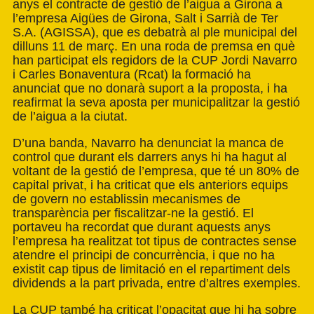
anys el contracte de gestió de l’aigua a Girona a
l’empresa Aigües de Girona, Salt i Sarrià de Ter
S.A. (AGISSA), que es debatrà al ple municipal del
dilluns 11 de març. En una roda de premsa en què
han participat els regidors de la CUP Jordi Navarro
i Carles Bonaventura (Rcat) la formació ha
anunciat que no donarà suport a la proposta, i ha
reafirmat la seva aposta per municipalitzar la gestió
de l’aigua a la ciutat.
D’una banda, Navarro ha denunciat la manca de
control que durant els darrers anys hi ha hagut al
voltant de la gestió de l’empresa, que té un 80% de
capital privat, i ha criticat que els anteriors equips
de govern no establissin mecanismes de
transparència per fiscalitzar-ne la gestió. El
portaveu ha recordat que durant aquests anys
l’empresa ha realitzat tot tipus de contractes sense
atendre el principi de concurrència, i que no ha
existit cap tipus de limitació en el repartiment dels
dividends a la part privada, entre d’altres exemples.
La CUP també ha criticat l’opacitat que hi ha sobre