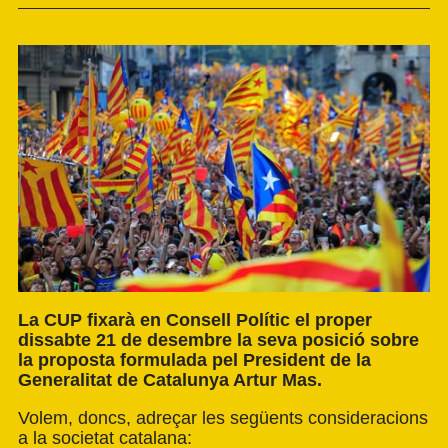
La CUP fixarà en Consell Polític el proper
dissabte 21 de desembre la seva posició sobre
la proposta formulada pel President de la
Generalitat de Catalunya Artur Mas.
Volem, doncs, adreçar les següents consideracions
a la societat catalana: