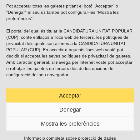
Pot acceptar totes les galetes pitjant el botó "Acceptar" o
Vols subscriure’t al nostre butlletí?
"Denegar" el seu ús també pot configurar-les "Mostra les
preferències".
El portal del qual és titular la CANDIDATURA UNITAT POPULAR
(CUP), conté enllaços a llocs web de tercers, les polítiques de
ENVIAR
privacitat dels quals són alienes a la CANDIDATURA UNITAT
POPULAR (CUP). En accedir a aquests llocs web vostè pot
decidir si accepta les seves polítiques de privacitat i de galetes.
Troba’ns a les xarxes socials
Amb caràcter general, si navega per internet vostè pot acceptar
o rebutjar les galetes de tercers des de les opcions de
configuració del seu navegador.
Acceptar
Carrer Casp 180 (baixos), Barcelona.
623495996
Denegar
contacte@cup.cat
Mostra les preferències
PROTECCIÓ DE DADES
POLÍTICA DE GALETES (EU)
Informació completa sobre protecció de dades