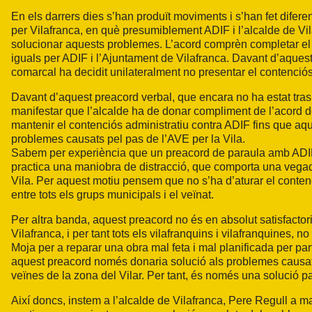
En els darrers dies s’han produït moviments i s’han fet difer
per Vilafranca, en què presumiblement ADIF i l’alcalde de Vil
solucionar aquests problemes. L’acord comprèn completar el c
iguals per ADIF i l’Ajuntament de Vilafranca. Davant d’aquesta
comarcal ha decidit unilateralment no presentar el contenciós a
Davant d’aquest preacord verbal, que encara no ha estat tras
manifestar que l’alcalde ha de donar compliment de l’acord de
mantenir el contenciós administratiu contra ADIF fins que aq
problemes causats pel pas de l’AVE per la Vila.
Sabem per experiència que un preacord de paraula amb ADIF 
practica una maniobra de distracció, que comporta una vegada
Vila. Per aquest motiu pensem que no s’ha d’aturar el contenc
entre tots els grups municipals i el veïnat.
Per altra banda, aquest preacord no és en absolut satisfacto
Vilafranca, i per tant tots els vilafranquins i vilafranquines,
Moja per a reparar una obra mal feta i mal planificada per pa
aquest preacord només donaria solució als problemes causats
veïnes de la zona del Vilar. Per tant, és només una solució pa
Així doncs, instem a l’alcalde de Vilafranca, Pere Regull a ma