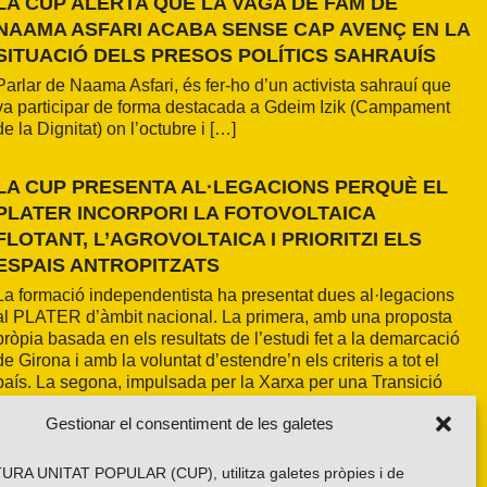
LA CUP ALERTA QUE LA VAGA DE FAM DE
NAAMA ASFARI ACABA SENSE CAP AVENÇ EN LA
SITUACIÓ DELS PRESOS POLÍTICS SAHRAUÍS
Parlar de Naama Asfari, és fer-ho d’un activista sahrauí que
va participar de forma destacada a Gdeim Izik (Campament
de la Dignitat) on l’octubre i […]
LA CUP PRESENTA AL·LEGACIONS PERQUÈ EL
PLATER INCORPORI LA FOTOVOLTAICA
FLOTANT, L’AGROVOLTAICA I PRIORITZI ELS
ESPAIS ANTROPITZATS
La formació independentista ha presentat dues al·legacions
al PLATER d’àmbit nacional. La primera, amb una proposta
pròpia basada en els resultats de l’estudi fet a la demarcació
de Girona i amb la voluntat d’estendre’n els criteris a tot el
país. La segona, impulsada per la Xarxa per una Transició
Energètica Justa, de caràcter més global.
Gestionar el consentiment de les galetes
RA UNITAT POPULAR (CUP), utilitza galetes pròpies i de