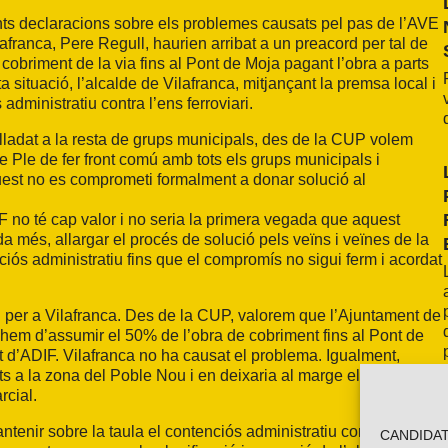
ents declaracions sobre els problemes causats pel pas de l’AVE
afranca, Pere Regull, haurien arribat a un preacord per tal de
obriment de la via fins al Pont de Moja pagant l’obra a parts
 situació, l’alcalde de Vilafranca, mitjançant la premsa local i
dministratiu contra l’ens ferroviari.
lladat a la resta de grups municipals, des de la CUP volem
 Ple de fer front comú amb tots els grups municipals i
uest no es comprometi formalment a donar solució al
no té cap valor i no seria la primera vegada que aquest
 més, allargar el procés de solució pels veïns i veïnes de la
iós administratiu fins que el compromís no sigui ferm i acordat
ri per a Vilafranca. Des de la CUP, valorem que l’Ajuntament de
 no hem d’assumir el 50% de l’obra de cobriment fins al Pont de
rt d’ADIF. Vilafranca no ha causat el problema. Igualment,
 a la zona del Poble Nou i en deixaria al marge els veïns i
rcial.
ntenir sobre la taula el contenciós administratiu contra ADIF i
CANDIDATU