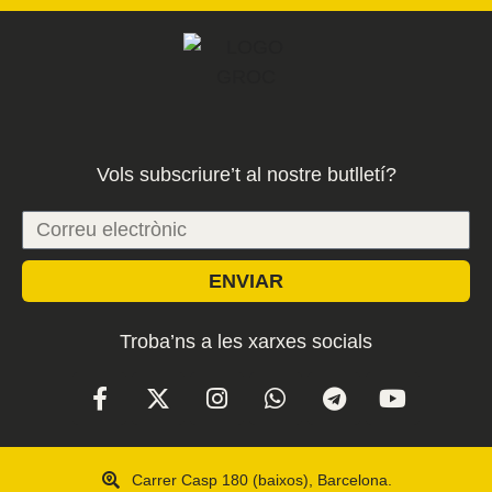
Vols subscriure’t al nostre butlletí?
ENVIAR
Troba’ns a les xarxes socials
Carrer Casp 180 (baixos), Barcelona.