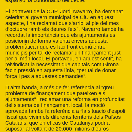
espanyol la condonació del deute.
El portaveu de la CUP, Jordi Navarro, ha demanat
celeritat al govern municipal de CiU en aquest
aspecte, i ha reclamat que s’arribi al ple del mes
d’octubre “amb els deures fets”. Navarro també ha
recordat la importància que els ajuntaments es
posicionin de forma valenta envers aquesta
problemàtica i que es faci front comú entre
municipis per tal de reclamar un finançament just
per al món local. El portaveu, en aquest sentit, ha
reivindicat la necessitat que capitals com Girona
facin pressió en aquesta línia, “per tal de donar
força i pes a aquestes demandes”.
D’altra banda, a més de fer referència al “greu
problema de finançament que pateixen els
ajuntaments” i reclamar una reforma en profunditat
del sistema de finançament local, la moció
aprovada també fa referència a “la situació d’espoli
fiscal que vivim els diferents territoris dels Països
Catalans, que en el cas de Catalunya podria
suposar al voltant de 20.000 milions d’euros