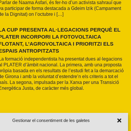
Parlar de Naama Asfari, és fer-ho d’un activista sahrauí que
va participar de forma destacada a Gdeim Izik (Campament
de la Dignitat) on l’octubre i […]
LA CUP PRESENTA AL·LEGACIONS PERQUÈ EL
PLATER INCORPORI LA FOTOVOLTAICA
FLOTANT, L’AGROVOLTAICA I PRIORITZI ELS
ESPAIS ANTROPITZATS
La formació independentista ha presentat dues al·legacions
al PLATER d’àmbit nacional. La primera, amb una proposta
pròpia basada en els resultats de l’estudi fet a la demarcació
de Girona i amb la voluntat d’estendre’n els criteris a tot el
país. La segona, impulsada per la Xarxa per una Transició
Energètica Justa, de caràcter més global.
Gestionar el consentiment de les galetes