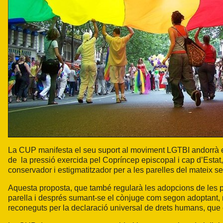
La CUP manifesta el seu suport al moviment LGTBI andorrà en
de la pressió exercida pel Copríncep episcopal i cap d’Estat,
conservador i estigmatitzador per a les parelles del mateix se
Aquesta proposta, que també regularà les adopcions de les p
parella i després sumant-se el cònjuge com segon adoptant, 
reconeguts per la declaració universal de drets humans, que c