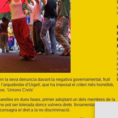
 la seva denuncia davant la negativa governamental, fruit
 l’arquebisbe d’Urgell, que ha imposat el criteri més homòfob,
xe, ‘Unions Civils’
arelles en dues fases, primer adoptant un dels membres de la
no pot ser tolerada doncs vulnera drets fonamentals
onsagra el dret a la no discriminació.