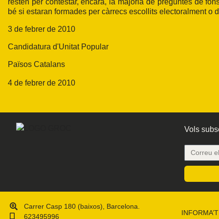
resten per contestar, encara, la majoria de preguntes de fon
bé si estaran formades per càrrecs escollits electoralment o 
3 de febrer de 2010
Candidatura d'Unitat Popular
Països Catalans
4 de febrer de 2010
Vols subsc
Carrer Casp 180 (baixos), Barcelona.
INFORMA’T
623495996