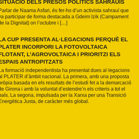
SITUACIÓ DELS PRESOS POLÍTICS SAHRAUÍS
Parlar de Naama Asfari, és fer-ho d’un activista sahrauí que
va participar de forma destacada a Gdeim Izik (Campament
de la Dignitat) on l’octubre i […]
LA CUP PRESENTA AL·LEGACIONS PERQUÈ EL
PLATER INCORPORI LA FOTOVOLTAICA
FLOTANT, L’AGROVOLTAICA I PRIORITZI ELS
ESPAIS ANTROPITZATS
La formació independentista ha presentat dues al·legacions
al PLATER d’àmbit nacional. La primera, amb una proposta
pròpia basada en els resultats de l’estudi fet a la demarcació
de Girona i amb la voluntat d’estendre’n els criteris a tot el
país. La segona, impulsada per la Xarxa per una Transició
Energètica Justa, de caràcter més global.