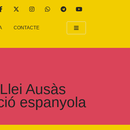
A
CONTACTE
Llei Ausàs
ació espanyola