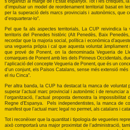
s’organitzi al marge de l’Estat espanyol. Tot i les crítiques
d’impulsar un model de reordenament territorial basat en les
per la superació dels marcs provincials i autonòmics, que co
d’esquarterar-lo”.
Pel que fa als aspectes territorials, La CUP reivindica la
territoris del Penedes històric (Alt Penedès, Baix Penedès,
recordar que la majoria social, política i econòmica d'aquest
una vegueria pròpia i cal que aquesta voluntat àmpliament ma
que prové de Ponent, on la denominada Vegueria de Lleid
comarques de Ponent amb les dels Pirineus Occidentals, due
l’aplicació del concepte Vegueria de Ponent, que és un concepte
d’un conjunt, els Països Catalans, sense més extensió més e
el riu Cinca”.
Per altra banda, la CUP ha destacat la manca de voluntat po
superar l'actual marc provincial i autonòmic i de renunciar
l’organització, l’actual proposta demostra la impossibilitat
Regne d'Espanya. Pels independentistes, la manca de con
manifest que l'actual marc legal no permet, als catalans i cat
Tot i reconèixer que la quantitat i tipologia de vegueries rep
això comportarà una major proximitat de l’administració, ta