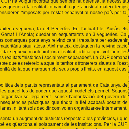
, la CUP ha volgut recordar que sempre ha defensat la necessitat
 vegueries i la realitat comarcal, i que aposti al mateix temps
nsideren “imposats per l’estat espanyol al nostre país per tal
 vuitena vegueria, la del Penedès. En l'actual Llei Ausàs els
 Garraf i l'Anoia) quedarien esquarterats en 3 vegueries. Cal
es comarques porta anys reivindicant i treballant per esdevenir
joritària sigui atesa. Així mateix, destaquen la reivindicació
a segueix mantenint una realitat fictícia que vol unir les
s realitats “històrica i socialment separades”. La CUP demana
 que es refereix a aquells territoris fronterers situats a l’oest
nllà de la que marquen els seus propis límits, en aquest cas,
lítica dels partits representats al parlament de Catalunya de
 a les parcel·les de poder que aquest model els permet. Segons
 d’organitzar-se legalment sense l'autorització del govern del
seqüències pràctiques que tindrà la llei acabarà posant de
alanes, ni tant sols decidir com volen organitzar-se internament.
resenta un augment de districtes respecte a les províncies, i que
mbé es qüestiona el solapament de les institucions. Per la CUP