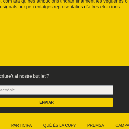
s, com ara quines atribucions tindran finalment les vegueries o
designats per percentatges representatius d’altres eleccions.
riure’t al nostre butlletí?
ENVIAR
PARTICIPA
QUÈ ÉS LA CUP?
PREMSA
CAMP