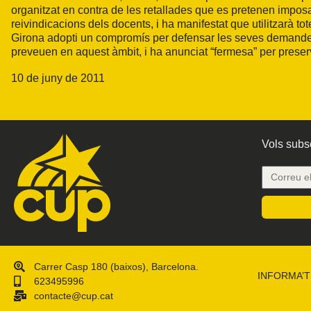
organitzat en contra de les retallades que es pretenen imposa
reivindicacions dels docents, i ha manifestat que utilitzarà to
Girona adopti un compromís per defensar les seves demandes. 
preveuen en aquest àmbit, i ha anunciat “fermesa” per preservar
10 de juny de 2011
Vols subsc
Carrer Casp 180 (baixos), Barcelona.
INFORMA’T
623495996
contacte@cup.cat