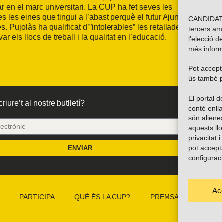
r en el marc universitari. La CUP ha fet seves les
tes les eines que tingui a l’abast perquè el futur Ajuntament de
CANDIDATU
Pujolàs ha qualificat d’”intolerables” les retallades que es
tercers am
 els llocs de treball i la qualitat en l’educació.
l'elecció d
més inform
Pot accepta
ús també p
El portal
riure’t al nostre butlletí?
conté enlla
són alien
aquests ll
privacitat 
pot accept
ENVIAR
configurac
Ac
PARTICIPA
QUÈ ÉS LA CUP?
PREMSA
CAMP