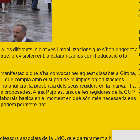
 les diferents iniciatives i
mobilitzacions
que s’han engegat a
als que, previsiblement, afectaran camps com l’educació o la
a manifestació que s’ha convocat per aquest dissabte a Girona,
í, i que compta amb el suport de múltiples organitzacions
ió ha anunciat la presència dels seus regidors en la marxa, i ha
ns proposades. Anna Pujolàs, una de les regidores de la CUP
 i laborals bàsics en el moment en què són més necessaris ens
no podem permetre-ho”.
professors associats de la UdG, que darrerament s’han