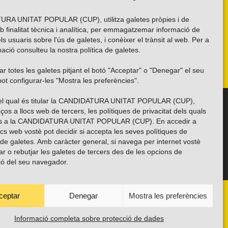
RA UNITAT POPULAR (CUP), utilitza galetes pròpies i de
b finalitat tècnica i analítica, per emmagatzemar informació de
els usuaris sobre l'ús de galetes, i conèixer el trànsit al web. Per a
ació consulteu la nostra
política de galetes
.
r totes les galetes pitjant el botó "Acceptar" o "Denegar" el seu
ot configurar-les "Mostra les preferències".
 del qual és titular la CANDIDATURA UNITAT POPULAR (CUP),
Troba’ns a les xarxes socials
ços a llocs web de tercers, les polítiques de privacitat dels quals
es a la CANDIDATURA UNITAT POPULAR (CUP). En accedir a
ocs web vostè pot decidir si accepta les seves polítiques de
i de galetes. Amb caràcter general, si navega per internet vostè
ar o rebutjar les galetes de tercers des de les opcions de
ió del seu navegador.
ceptar
Denegar
Mostra les preferències
ANYES
TRANSPARÈNCIA
CONTACTE
PROTECCIÓ DE DADES
POLÍTICA DE GALETES (EU)
Informació completa sobre protecció de dades