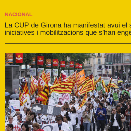
NACIONAL
La CUP de Girona ha manifestat avui el s
iniciatives i mobilitzacions que s’han eng