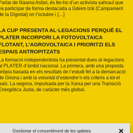
Parlar de Naama Asfari, és fer-ho d’un activista sahrauí que
va participar de forma destacada a Gdeim Izik (Campament
de la Dignitat) on l’octubre i […]
LA CUP PRESENTA AL·LEGACIONS PERQUÈ EL
PLATER INCORPORI LA FOTOVOLTAICA
FLOTANT, L’AGROVOLTAICA I PRIORITZI ELS
ESPAIS ANTROPITZATS
La formació independentista ha presentat dues al·legacions
al PLATER d’àmbit nacional. La primera, amb una proposta
pròpia basada en els resultats de l’estudi fet a la demarcació
de Girona i amb la voluntat d’estendre’n els criteris a tot el
país. La segona, impulsada per la Xarxa per una Transició
Energètica Justa, de caràcter més global.
Gestionar el consentiment de les galetes