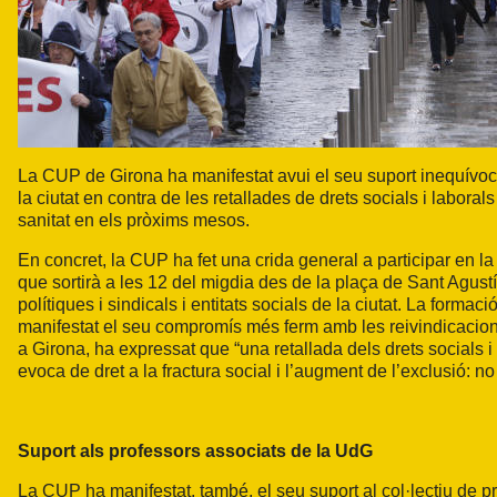
La CUP de Girona ha manifestat avui el seu suport inequívoc a
la ciutat en contra de les retallades de drets socials i labor
sanitat en els pròxims mesos.
En concret, la CUP ha fet una crida general a participar en l
que sortirà a les 12 del migdia des de la plaça de Sant Agust
polítiques i
sindicals
i entitats socials de la ciutat. La formac
manifestat el seu compromís més ferm amb les reivindicacio
a Girona, ha expressat que “una retallada dels drets socials
evoca de dret a la fractura social i l’augment de l’exclusió: 
Suport als professors associats de la UdG
La CUP ha manifestat, també, el seu suport al col·lectiu de 