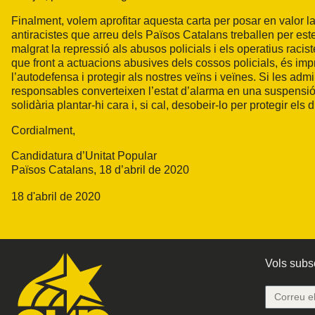
Finalment, volem aprofitar aquesta carta per posar en valor la
antiracistes que arreu dels Països Catalans treballen per esten
malgrat la repressió als abusos policials i els operatius rac
que front a actuacions abusives dels cossos policials, és impre
l’autodefensa i protegir als nostres veïns i veïnes. Si les adm
responsables converteixen l’estat d’alarma en una suspensió 
solidària plantar-hi cara i, si cal, desobeir-lo per protegir els 
Cordialment,
Candidatura d’Unitat Popular
Països Catalans, 18 d’abril de 2020
18 d'abril de 2020
Vols subsc