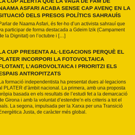
LA CUP ALERTA QUE LA VAGA DE FAM DE
NAAMA ASFARI ACABA SENSE CAP AVENÇ EN LA
SITUACIÓ DELS PRESOS POLÍTICS SAHRAUÍS
Parlar de Naama Asfari, és fer-ho d’un activista sahrauí que
va participar de forma destacada a Gdeim Izik (Campament
de la Dignitat) on l’octubre i […]
LA CUP PRESENTA AL·LEGACIONS PERQUÈ EL
PLATER INCORPORI LA FOTOVOLTAICA
FLOTANT, L’AGROVOLTAICA I PRIORITZI ELS
ESPAIS ANTROPITZATS
La formació independentista ha presentat dues al·legacions
al PLATER d’àmbit nacional. La primera, amb una proposta
pròpia basada en els resultats de l’estudi fet a la demarcació
de Girona i amb la voluntat d’estendre’n els criteris a tot el
país. La segona, impulsada per la Xarxa per una Transició
Energètica Justa, de caràcter més global.