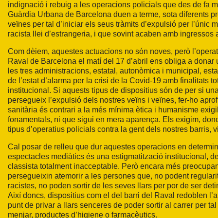
indignació i rebuig a les operacions policials que des de fa
Guàrdia Urbana de Barcelona duen a terme, sota diferents prete
veïnes per tal d’iniciar els seus tràmits d’expulsió per l’únic
racista llei d’estrangeria, i que sovint acaben amb ingressos
Com dèiem, aquestes actuacions no són noves, però l’operatiu 
Raval de Barcelona el matí del 17 d’abril ens obliga a donar
les tres administracions, estatal, autonòmica i municipal, est
de l’estat d’alarma per la crisi de la Covid-19 amb finalitats t
institucional. Si aquests tipus de dispositius són de per si u
persegueix l’expulsió dels nostres veïns i veïnes, fer-ho aprofi
sanitària és contrari a la més mínima ètica i humanisme exigi
fonamentals, ni que sigui en mera aparença. Els exigim, don
tipus d’operatius policials contra la gent dels nostres barris, vi
Cal posar de relleu que dur aquestes operacions en determina
espectacles mediàtics és una estigmatització institucional, 
classista totalment inacceptable. Però encara més preocupant
persegueixin atemorir a les persones que, no podent regularitz
racistes, no poden sortir de les seves llars per por de ser det
Així doncs, dispositius com el del barri del Raval redoblen l’a
punt de privar a llars senceres de poder sortir al carrer per t
menjar, productes d’higiene o farmacèutics.