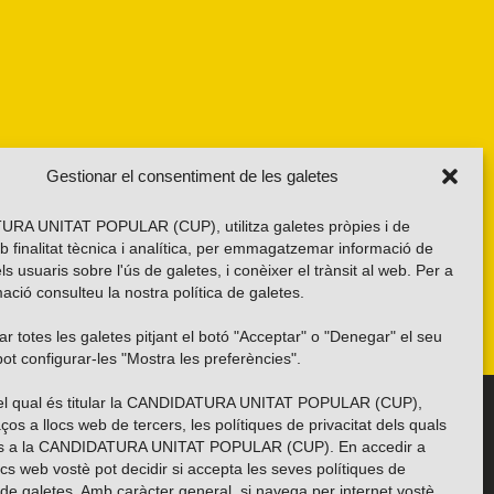
Gestionar el consentiment de les galetes
RA UNITAT POPULAR (CUP), utilitza galetes pròpies i de
b finalitat tècnica i analítica, per emmagatzemar informació de
els usuaris sobre l'ús de galetes, i conèixer el trànsit al web. Per a
ació consulteu la nostra
política de galetes
.
r totes les galetes pitjant el botó "Acceptar" o "Denegar" el seu
ot configurar-les "Mostra les preferències".
 del qual és titular la CANDIDATURA UNITAT POPULAR (CUP),
Troba’ns a les xarxes socials
ços a llocs web de tercers, les polítiques de privacitat dels quals
es a la CANDIDATURA UNITAT POPULAR (CUP). En accedir a
ocs web vostè pot decidir si accepta les seves polítiques de
i de galetes. Amb caràcter general, si navega per internet vostè