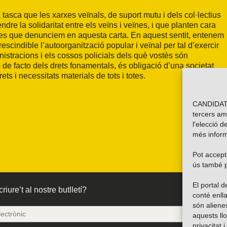
 tasca que les xarxes veïnals, de suport mutu i dels col·lectius
dre la solidaritat entre els veïns i veïnes, i que planten cara
istes que denunciem en aquesta carta. En aquest sentit, entenem
scindible l’autoorganització popular i veïnal per tal d’exercir
inistracions i els cossos policials dels què vostès són
de facto dels drets fonamentals, és obligació d’una societat
drets i necessitats materials de tots i totes.
CANDIDATU
tercers am
l'elecció d
més inform
Pot accepta
ús també p
El portal
riure’t al nostre butlletí?
conté enlla
són alien
aquests ll
privacitat 