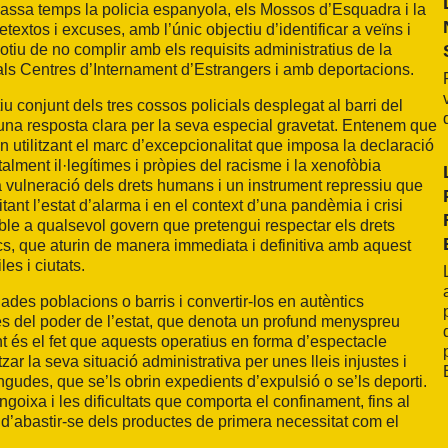
 massa temps la policia espanyola, els Mossos d’Esquadra i la
xtos i excuses, amb l’únic objectiu d’identificar a veïns i
 motiu de no complir amb els requisits administratius de la
 als Centres d’Internament d’Estrangers i amb deportacions.
conjunt dels tres cossos policials desplegat al barri del
 una resposta clara per la seva especial gravetat. Entenem que
an utilitzant el marc d’excepcionalitat que imposa la declaració
otalment il·legítimes i pròpies del racisme i la xenofòbia
na vulneració dels drets humans i un instrument repressiu que
tant l’estat d’alarma i en el context d’una pandèmia i crisi
ble a qualsevol govern que pretengui respectar els drets
cs, que aturin de manera immediata i definitiva amb aquest
les i ciutats.
des poblacions o barris i convertir-los en autèntics
des del poder de l’estat, que denota un profund menyspreu
 és el fet que aquests operatius en forma d’espectacle
ar la seva situació administrativa per unes lleis injustes i
ingudes, que se’ls obrin expedients d’expulsió o se’ls deporti.
ngoixa i les dificultats que comporta el confinament, fins al
al d’abastir-se dels productes de primera necessitat com el